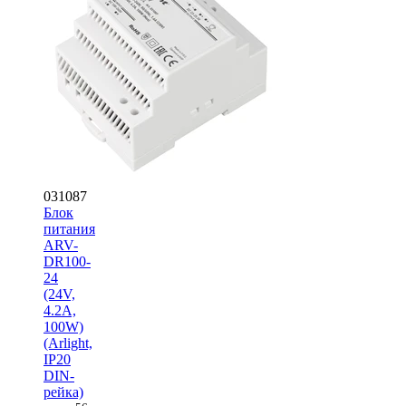
031087
Блок
питания
ARV-
DR100-
24
(24V,
4.2A,
100W)
(Arlight,
IP20
DIN-
рейка)