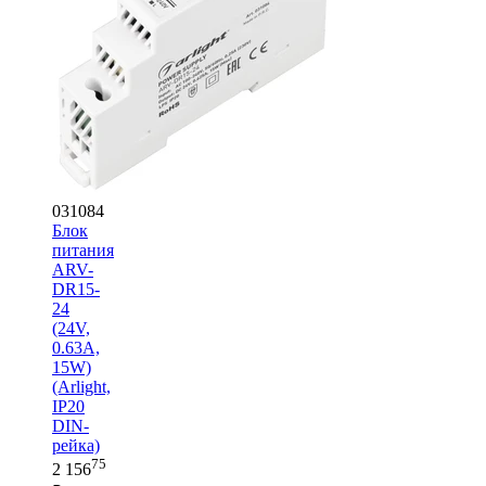
031084
Блок
питания
ARV-
DR15-
24
(24V,
0.63A,
15W)
(Arlight,
IP20
DIN-
рейка)
75
2 156