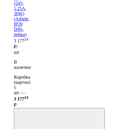
(24V,
1.25A,
30W)
(Arlight,
IP20
DIN-
рейка)
24
3 177
₽/
шт
В
наличии
Коробка
(картон)
1
шт —
24
3 177
₽