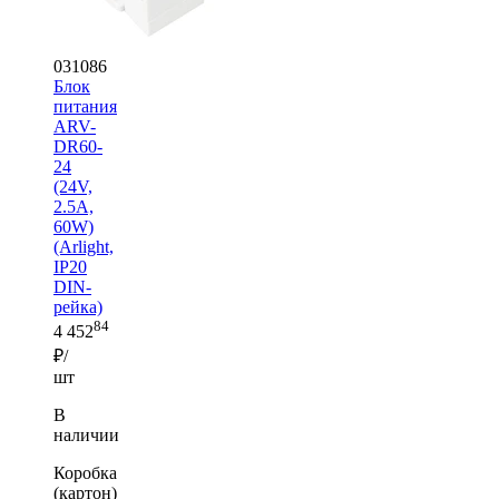
031086
Блок
питания
ARV-
DR60-
24
(24V,
2.5A,
60W)
(Arlight,
IP20
DIN-
рейка)
84
4 452
₽/
шт
В
наличии
Коробка
(картон)