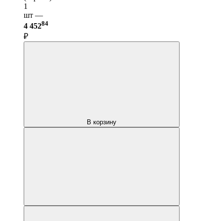
1
шт —
84
4 452
₽
В корзину