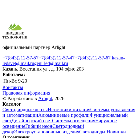
официальный партнер Arlight
+7(843)212-57-57
+7(843)212-57-47
+7(843)212-57-67
kazan-
ledsvet@mail.ru
geni-led@mail.ru
Казань, Восстания ул., д. 104 офис 203
Работаем:
Пн-Вс
9-20
Контакты
Правовая информация
© Разработано в
Arlight
, 2026
Каталог
Светодиодные ленты
Источники питания
Системы управления
и автоматизации
Алюминиевые профили
Функциональный
свет
Дизайнерский свет
Системы освещения
Наружное
освещение
Гибкий неон
Светодиодный
декор
Электроустановочные изделия
Светодиоды
Новинки
О компании