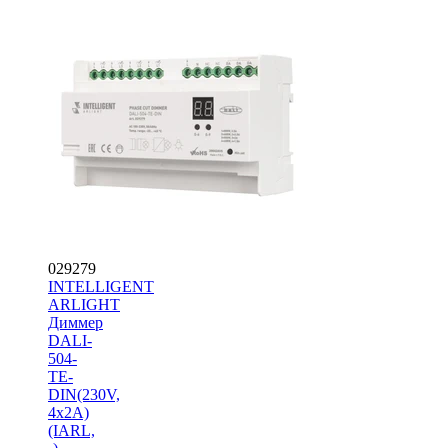
029279
INTELLIGENT
ARLIGHT
Диммер
DALI-
504-
TE-
DIN(230V,
4x2A)
(IARL,