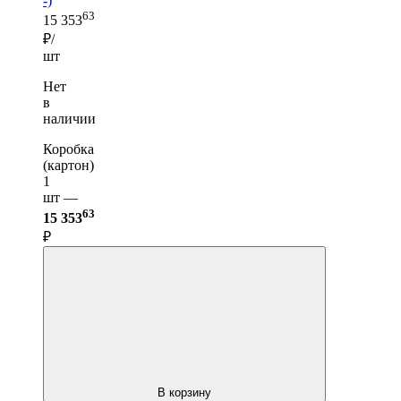
-)
63
15 353
₽/
шт
Нет
в
наличии
Коробка
(картон)
1
шт —
63
15 353
₽
В корзину