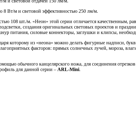
/м и световой отдачей 150 лм/м.
 8 Вт/м и световой эффективностью 250 лм/м.
тью 108 шт./м. «Неон» этой серии отличается качественным, р
 подсветки, создания оригинальных световых проектов и праздн
шнур питания, силовые коннекторы, заглушки и клипсы, необход
одаря которому из «неона» можно делать фигурные надписи, бук
агоприятных факторов: прямых солнечных лучей, мороза, влаги и
помощью обычного канцелярского ножа, для соединения отрезков
рофиль для данной серии –
ARL-Mini
.