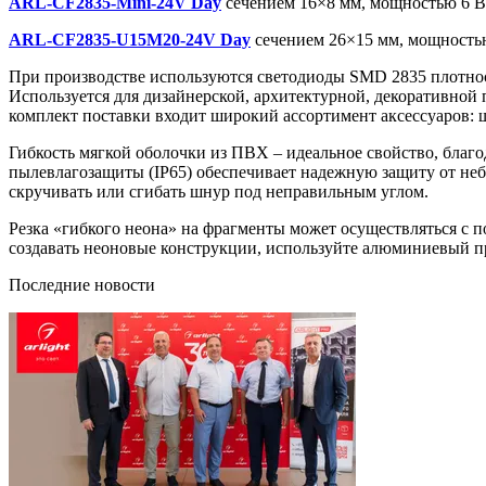
ARL-CF2835-Mini-24V Day
сечением 16×8 мм, мощностью 6 Вт
ARL-CF2835-U15M20-24V Day
сечением 26×15 мм, мощностью
При производстве используются светодиоды SMD 2835 плотнос
Используется для дизайнерской, архитектурной, декоративной
комплект поставки входит широкий ассортимент аксессуаров: 
Гибкость мягкой оболочки из ПВХ – идеальное свойство, благ
пылевлагозащиты (IP65) обеспечивает надежную защиту от небл
скручивать или сгибать шнур под неправильным углом.
Резка «гибкого неона» на фрагменты может осуществляться с 
создавать неоновые конструкции, используйте алюминиевый п
Последние новости