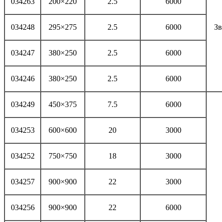
034263
200×220
2.5
6000
034248
295×275
2.5
6000
Зв
034247
380×250
2.5
6000
034246
380×250
2.5
6000
034249
450×375
7.5
6000
034253
600×600
20
3000
034252
750×750
18
3000
034257
900×900
22
3000
034256
900×900
22
6000