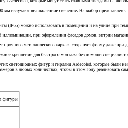
гур Ardecoled, которые могут стать главными звездами на люб
00 мм излучают великолепное свечение. На выбор представлены
ы (IP65) можно использовать в помещении и на улице при темпе
й иллюминации, при оформлении фасадов домов, витрин магазин
ет прочного металлического каркаса сохраняет форму даже при 
ежное крепление для быстрого монтажа без помощи специалисто
гих светодиодных фигур и гирлянд Ardecoled, которые были не
азмеров в любых количествах, чтобы в этом году реализовать
 фигуры