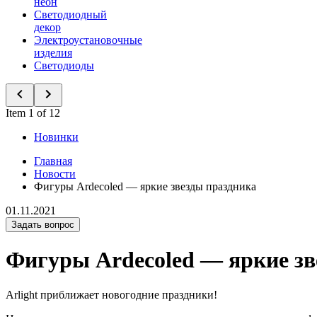
неон
Светодиодный
декор
Электроустановочные
изделия
Светодиоды
Item 1 of 12
Новинки
Главная
Новости
Фигуры Ardecoled — яркие звезды праздника
01.11.2021
Задать вопрос
Фигуры Ardecoled — яркие зв
Arlight приближает новогодние праздники!