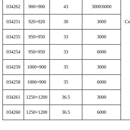
034262
900×900
43
3000/6000
034251
920×920
30
3000
Сн
034255
950×950
33
3000
034254
950×950
33
6000
034259
1000×900
35
3000
034258
1000×900
35
6000
034261
1250×1200
36.5
3000
034260
1250×1200
36.5
6000