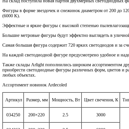
На склад поступила новая партия двухмерных светодиодных фи
Фигуры в форме звездочек и снежинок диаметром от 200 до 12
(6000 К).
Эффектные и яркие фигуры с высокой степенью пылевлагозащит
Большие метровые фигуры будут эффектно выглядеть в улично
Самая большая фигура содержит 720 ярких светодиодов и за сч
На каждой светодиодной фигуре предусмотрено удобное и над
Также склады Arlight пополнились широким ассортиментом дру
приобрести светодиодные фигуры различных форм, цветов и р
любых объектах.
Ассортимент новинок Ardecoled
Артикул
Размер, мм
Мощность, Вт
Цвет свечения, К
Тип
034250
200×220
2.5
3000