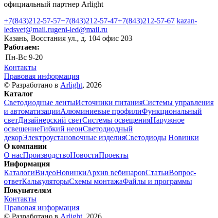
официальный партнер Arlight
+7(843)212-57-57
+7(843)212-57-47
+7(843)212-57-67
kazan-
ledsvet@mail.ru
geni-led@mail.ru
Казань, Восстания ул., д. 104 офис 203
Работаем:
Пн-Вс
9-20
Контакты
Правовая информация
© Разработано в
Arlight
, 2026
Каталог
Светодиодные ленты
Источники питания
Системы управления
и автоматизации
Алюминиевые профили
Функциональный
свет
Дизайнерский свет
Системы освещения
Наружное
освещение
Гибкий неон
Светодиодный
декор
Электроустановочные изделия
Светодиоды
Новинки
О компании
О нас
Производство
Новости
Проекты
Информация
Каталоги
Видео
Новинки
Архив вебинаров
Статьи
Вопрос-
ответ
Калькуляторы
Схемы монтажа
Файлы и программы
Покупателям
Контакты
Правовая информация
© Разработано в
Arlight
, 2026