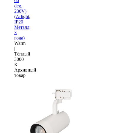
60
deg,
230V)
(Arlight,
IP20
Металл,
3
года)
Warm
|
Тёплый
3000
K
Архивный
товар