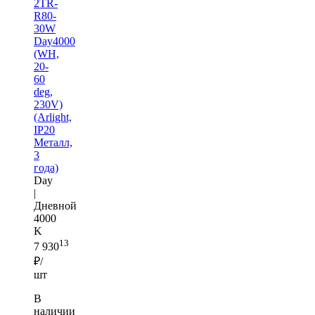
2TR-
R80-
30W
Day4000
(WH,
20-
60
deg,
230V)
(Arlight,
IP20
Металл,
3
года)
Day
|
Дневной
4000
K
13
7 930
₽/
шт
В
наличии