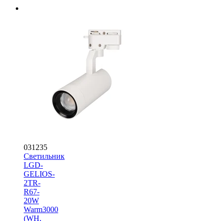
031235
Светильник
LGD-
GELIOS-
2TR-
R67-
20W
Warm3000
(WH,