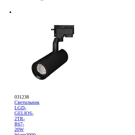
031238
Светильник
LGD-
GELIOS-
2TR-
R67-
20W
Warm3000