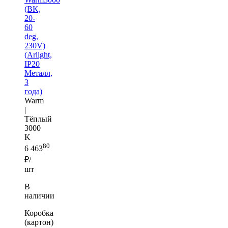
(BK,
20-
60
deg,
230V)
(Arlight,
IP20
Металл,
3
года)
Warm
|
Тёплый
3000
K
80
6 463
₽/
шт
В
наличии
Коробка
(картон)