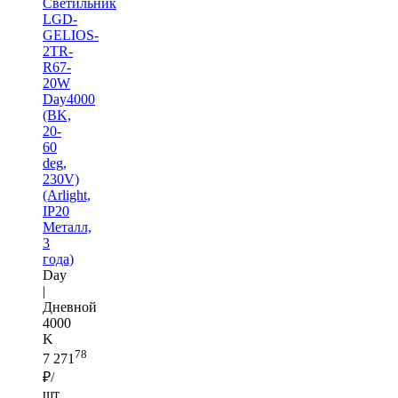
Светильник
LGD-
GELIOS-
2TR-
R67-
20W
Day4000
(BK,
20-
60
deg,
230V)
(Arlight,
IP20
Металл,
3
года)
Day
|
Дневной
4000
K
78
7 271
₽/
шт