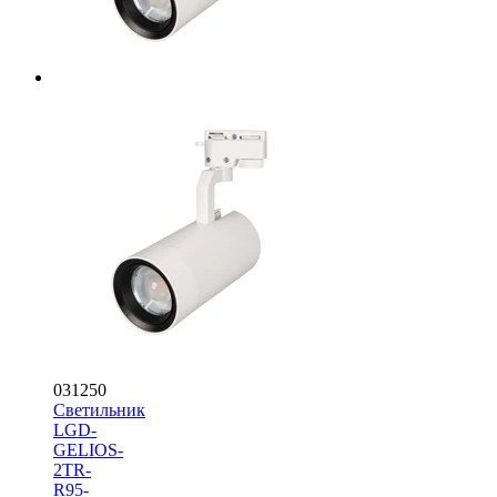
031250
Светильник
LGD-
GELIOS-
2TR-
R95-