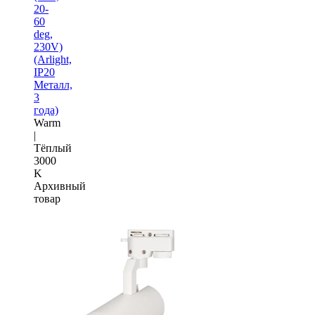
20-
60
deg,
230V)
(Arlight,
IP20
Металл,
3
года)
Warm
|
Тёплый
3000
K
Архивный
товар