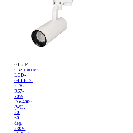
031234
Светильник
LGD-
GELIOS-
2TR-
R67-
20W
Day4000
(WH,
20-
60
deg,
230V)