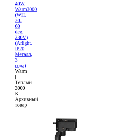
40W
Warm3000
(WH,
20-
60
deg,
230V)
(Arlight,
IP20
Металл,
3
года)
Warm
|
Тёплый
3000
K
Архивный
товар