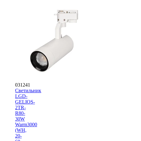
031241
Светильник
LGD-
GELIOS-
2TR-
R80-
30W
Warm3000
(WH,
20-