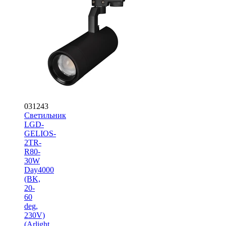
031243
Светильник
LGD-
GELIOS-
2TR-
R80-
30W
Day4000
(BK,
20-
60
deg,
230V)
(Arlight,