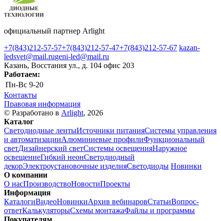
официальный партнер Arlight
+7(843)212-57-57
+7(843)212-57-47
+7(843)212-57-67
kazan-
ledsvet@mail.ru
geni-led@mail.ru
Казань, Восстания ул., д. 104 офис 203
Работаем:
Пн-Вс
9-20
Контакты
Правовая информация
© Разработано в
Arlight
, 2026
Каталог
Светодиодные ленты
Источники питания
Системы управления
и автоматизации
Алюминиевые профили
Функциональный
свет
Дизайнерский свет
Системы освещения
Наружное
освещение
Гибкий неон
Светодиодный
декор
Электроустановочные изделия
Светодиоды
Новинки
О компании
О нас
Производство
Новости
Проекты
Информация
Каталоги
Видео
Новинки
Архив вебинаров
Статьи
Вопрос-
ответ
Калькуляторы
Схемы монтажа
Файлы и программы
Покупателям