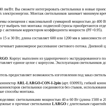
0 лм/Вт. Вы сможете интегрировать светильники в новые проек
% электроэнергии. Монтаж светильников занимает минимум вре
емы освещения с максимальной суммарной мощностью до 400 Вт
ут выбрать тип монтажа: подвесной (тросы приобретаются отде
ер с активным корректором коэффициента мощности (PF>0.95).
 15 и 30 Вт, длина составляет 600 или 1200 мм в зависимости о
спечивает равномерное рассеивание светового потока. Дневной ц
RGO
. Корпус выполнен из ударопрочного экструдированного по
тавляет единое целое с корпусом. Эксплуатация светильников д
итель предоставляет возможность изготовления под заказ свети
 коннектор
ARL-LARGO-CON-I-2pin
(арт. 030993), гибкий кон
коннекторов светильники соединяются без стыков, использовани
ные способы монтажа.
моделями: светильниками мощностью 40 и 60 Вт (длина 1500 и 2
дежные и прочные светильники
LARGO
с длительным гарантийн