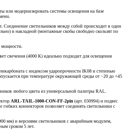
ты или модернизировать системы освещения на базе
мени.
. Соединение светильников между собой происходит в один
льно) и накладной (монтажные скобы свободно скользят по
т мощности.
вет свечения (4000 К) идеально подходит для освещения
ликарбоната с индексом ударопрочности IK08 и степенью
опускается при температуре окружающей среды от −20 до +45
льников любого цвета из универсальной палитры RAL.
нектор
ARL-TAIL-1000-CON-FF-2pin
(арт. 030994) и подвес
е гибких коннекторов позволяет соединять светильники с
000 мм) и версиями светильников с аварийным модулем,
ым сроком 5 лет.