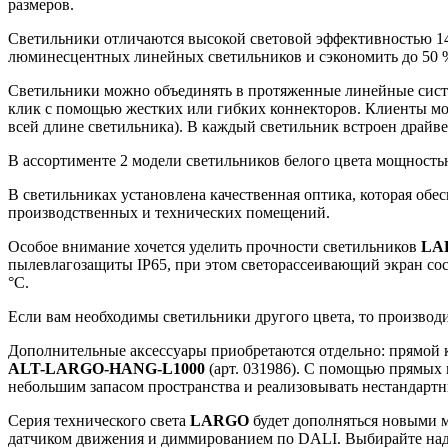
размеров.
Светильники отличаются высокой световой эффективностью 14
люминесцентных линейных светильников и сэкономить до 50 
Светильники можно объединять в протяженные линейные сист
клик с помощью жестких или гибких коннекторов. Клиенты мог
всей длине светильника). В каждый светильник встроен драйв
В ассортименте 2 модели светильников белого цвета мощностью
В светильниках установлена качественная оптика, которая обе
производственных и технических помещений.
Особое внимание хочется уделить прочности светильников
LA
пылевлагозащиты IP65, при этом светорассеивающий экран сос
°C.
Если вам необходимы светильники другого цвета, то производ
Дополнительные аксессуары приобретаются отдельно: прямой
ALT-LARGO-HANG-L1000
(арт. 031986). С помощью прямых 
небольшим запасом пространства и реализовывать нестандарт
Серия технического света
LARGO
будет дополняться новыми 
датчиком движения и диммированием по DALI. Выбирайте на