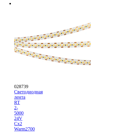
028739
Светодиодная
лента
RT
2-
5000
24V
Cx2
Warm2700