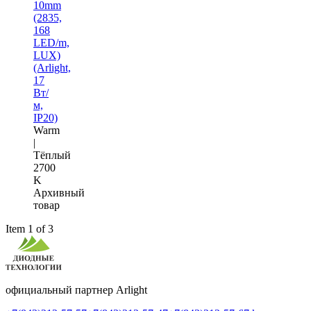
10mm
(2835,
168
LED/m,
LUX)
(Arlight,
17
Вт/
м,
IP20)
Warm
|
Тёплый
2700
K
Архивный
товар
Item 1 of 3
официальный партнер Arlight