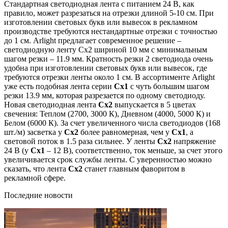
Стандартная светодиодная лента с питанием 24 В, как
правило, может разрезаться на отрезки длиной 5-10 см. При
изготовлении световых букв или вывесок в рекламном
производстве требуются нестандартные отрезки с точностью
до 1 см. Arlight предлагает современное решение –
светодиодную ленту Сх2 шириной 10 мм с минимальным
шагом резки – 11.9 мм. Кратность резки 2 светодиода очень
удобна при изготовлении световых букв или вывесок, где
требуются отрезки ленты около 1 см. В ассортименте Arlight
уже есть подобная лента серии
Cx1
с чуть большим шагом
резки 13.9 мм, которая разрезается по одному светодиоду.
Новая светодиодная лента
Сх2
выпускается в 5 цветах
свечения: Теплом (2700, 3000 К), Дневном (4000, 5000 К) и
Белом (6000 К). За счет увеличенного числа светодиодов (168
шт./м) засветка у
Сх2
более равномерная, чем у
Сх1
, а
световой поток в 1.5 раза сильнее. У ленты
Сх2
напряжение
24 В (у
Сх1
– 12 В), соответственно, ток меньше, за счет этого
увеличивается срок службы ленты. С уверенностью можно
сказать, что лента
Сх2
станет главным фаворитом в
рекламной сфере.
Последние новости