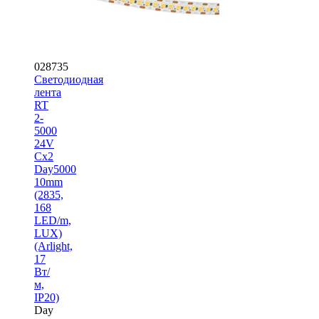
028735
Светодиодная
лента
RT
2-
5000
24V
Cx2
Day5000
10mm
(2835,
168
LED/m,
LUX)
(Arlight,
17
Вт/
м,
IP20)
Day