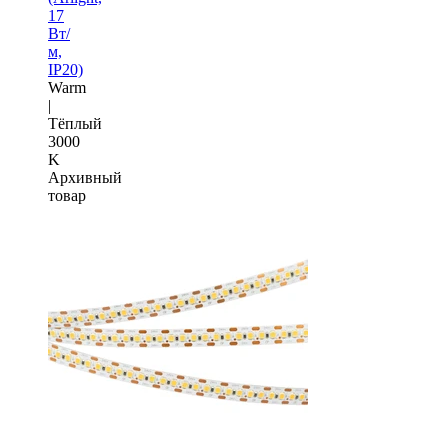
17
Вт/
м,
IP20)
Warm
|
Тёплый
3000
K
Архивный
товар