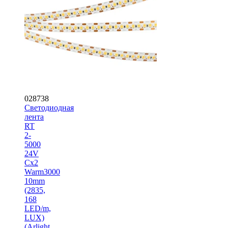
028738
Светодиодная
лента
RT
2-
5000
24V
Cx2
Warm3000
10mm
(2835,
168
LED/m,
LUX)
(Arlight,