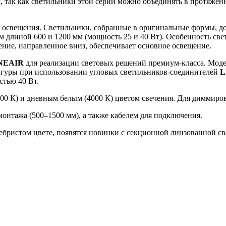
так как светильники этой серии можно объединять в протяженн
 освещения. Светильники, собранные в оригинальные формы, д
длиной 600 и 1200 мм (мощность 25 и 40 Вт). Особенность свет
чение, направленное вниз, обеспечивает основное освещение.
NEAIR
для реализации световых решений премиум-класса. Мод
игуры при использовании угловых светильников-соединителей
L
стью 40 Вт.
00 К) и дневным белым (4000 К) цветом свечения. Для диммиров
онтажа (500–1500 мм), а также кабелем для подключения.
ребристом цвете, появятся новинки с секционной линзованной с