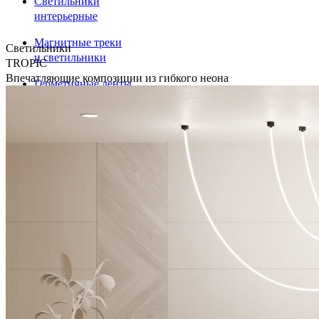
Светильники
интерьерные
Магнитные треки
Светильники
и светильники
TROPIC
Впечатляющие композиции из гибкого неона
Герметичные ленты
и крепления
Светодиодные ленты
Профили