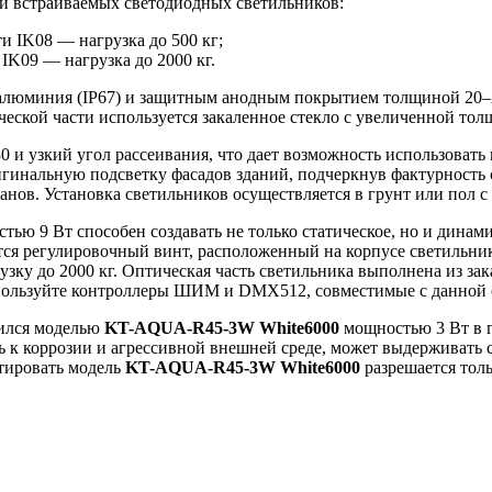
и встраиваемых светодиодных светильников:
и IK08 — нагрузка до 500 кг;
IK09 — нагрузка до 2000 кг.
алюминия (IP67) и защитным анодным покрытием толщиной 20–2
еской части используется закаленное стекло с увеличенной тол
 и узкий угол рассеивания, что дает возможность использовать
ригинальную подсветку фасадов зданий, подчеркнув фактурность
анов. Установка светильников осуществляется в грунт или пол 
ью 9 Вт способен создавать не только статическое, но и динами
ется регулировочный винт, расположенный на корпусе светильни
зку до 2000 кг. Оптическая часть светильника выполнена из за
спользуйте контроллеры ШИМ и DMX512, совместимые с данной 
ился моделью
KT-AQUA-R45-3W White6000
мощностью 3 Вт в 
 к коррозии и агрессивной внешней среде, может выдерживать с
атировать модель
KT-AQUA-R45-3W White6000
разрешается толь