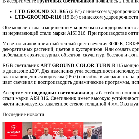
В ассортименте
грунтовых светильников
появились 2 новинк
LTD-GROUND-XL-R65
(6 Вт) с индексом ударопрочност
LTD-GROUND-R110
(15 Вт) с индексом ударопрочности 
Обе модели с влагозащищенным корпусом из анодированного 
из нержавеющей стали марки AISI 316. При производстве оптич
У светильников приятный теплый цвет свечения 3000 К, CRI>80
декоративных растений, цветов и кустарников. Или создать о
небольших архитектурных объектов: скульптур, беседок и фонт
RGB-светильник
ART-GROUND-COLOR-TURN-R115
мощност
в диапазоне ±20°. Для изменения угла освещенности использу
влагозащищенным корпусом (IP67) способна выдерживать нагру
цвет свечения и воспроизводить динамические программы, и
Ассортимент
подводных светильников
для бассейнов пополн
стали марки AISI 316. Светильник имеет высокую устойчивость
части используется закаленное стекло толщиной 4 мм. Эксплу
Последние новости