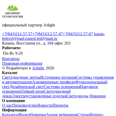
официальный партнер Arlight
+7(843)212-57-57
+7(843)212-57-47
+7(843)212-57-67
kazan-
ledsvet@mail.ru
geni-led@mail.ru
Казань, Восстания ул., д. 104 офис 203
Работаем:
Пн-Вс
9-20
Контакты
Правовая информация
© Разработано в
Arlight
, 2026
Каталог
Светодиодные ленты
Источники питания
Системы управления
и автоматизации
Алюминиевые профили
Функциональный
свет
Дизайнерский свет
Системы освещения
Наружное
освещение
Гибкий неон
Светодиодный
декор
Электроустановочные изделия
Светодиоды
Новинки
О компании
О нас
Производство
Новости
Проекты
Информация
Каталоги
Видео
Новинки
Архив вебинаров
Статьи
Вопрос-