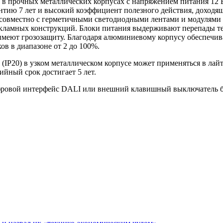
в прочных металлических корпусах с напряжением питания 12 
нтию 7 лет и высокий коэффициент полезного действия, доходящ
 совместно с герметичными светодиодными лентами и модулями
екламных конструкций. Блоки питания выдерживают перепады тем
имеют грозозащиту. Благодаря алюминиевому корпусу обеспечив
в в диапазоне от 2 до 100%.
(IP20) в узком металлическом корпусе может применяться в лай
ийный срок достигает 5 лет.
ифровой интерфейс DALI или внешний клавишный выключатель 