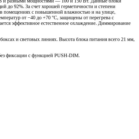
В и разными мощностями — 100 и 150 Вт. Данные блоки
ий до 92%. За счет хорошей герметичности и степени
 в помещениях с повышенной влажностью и на улице,
ператур от −40 до +70 °С, защищены от перегрева с
ается эффективное естественное охлаждение. Диммирование
тбоксах и световых линиях. Высота блока питания всего 21 мм,
без фиксации с функцией PUSH-DIM.