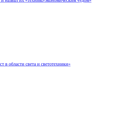
е и назвал их «технико-экономическим чудом»
ст в области света и светотехники»