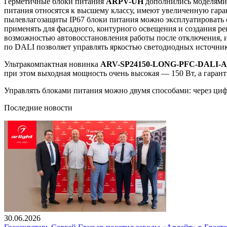
Герметичные блоки питания
ARPV-UH
дополнились моделями 
питания относятся к высшему классу, имеют увеличенную гара
пылевлагозащиты IP67 блоки питания можно эксплуатировать
применять для фасадного, контурного освещения и создания р
возможностью автовосстановления работы после отключения, 
по DALI позволяет управлять яркостью светодиодных источнико
Ультракомпактная новинка
ARV-SP24150-LONG-PFC-DALI-A
при этом выходная мощность очень высокая — 150 Вт, а гарант
Управлять блоками питания можно двумя способами: через ц
Последние новости
30.06.2026