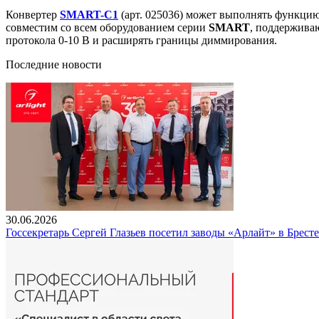
Конвертер
SMART-C1
(арт. 025036) может выполнять функцию
совместим со всем оборудованием серии
SMART
, поддержива
протокола 0-10 В и расширять границы диммирования.
Последние новости
30.06.2026
Госсекретарь Сергей Глазьев посетил заводы «Арлайт» в Брест