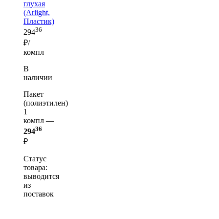
глухая
(Arlight,
Пластик)
36
294
₽/
компл
В
наличии
Пакет
(полиэтилен)
1
компл —
36
294
₽
Статус
товара:
выводится
из
поставок