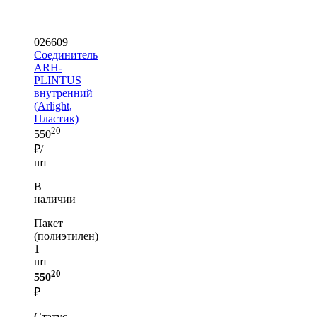
026609
Соединитель
ARH-
PLINTUS
внутренний
(Arlight,
Пластик)
20
550
₽/
шт
В
наличии
Пакет
(полиэтилен)
1
шт —
20
550
₽
Статус