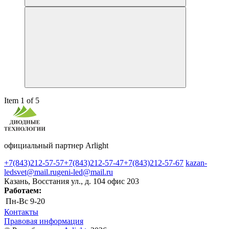
Item 1 of 5
официальный партнер Arlight
+7(843)212-57-57
+7(843)212-57-47
+7(843)212-57-67
kazan-
ledsvet@mail.ru
geni-led@mail.ru
Казань, Восстания ул., д. 104 офис 203
Работаем:
Пн-Вс
9-20
Контакты
Правовая информация