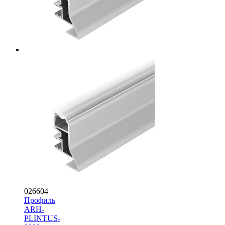
026604
Профиль
ARH-
PLINTUS-