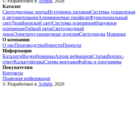
© Разработано в
Arlight
, 2026
Каталог
Светодиодные ленты
Источники питания
Системы управления
и автоматизации
Алюминиевые профили
Функциональный
свет
Дизайнерский свет
Системы освещения
Наружное
освещение
Гибкий неон
Светодиодный
декор
Электроустановочные изделия
Светодиоды
Новинки
О компании
О нас
Производство
Новости
Проекты
Информация
Каталоги
Видео
Новинки
Архив вебинаров
Статьи
Вопрос-
ответ
Калькуляторы
Схемы монтажа
Файлы и программы
Покупателям
Контакты
Правовая информация
© Разработано в
Arlight
, 2026