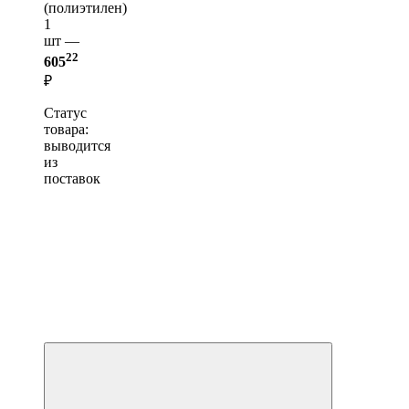
(полиэтилен)
1
шт —
22
605
₽
Статус
товара:
выводится
из
поставок