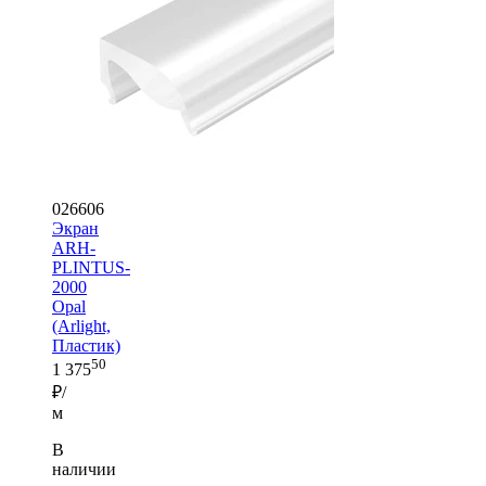
026606
Экран
ARH-
PLINTUS-
2000
Opal
(Arlight,
Пластик)
50
1 375
₽/
м
В
наличии