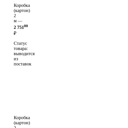
Коробка
(картон)
2
м —
00
2 751
₽
Статус
товара:
выводится
из
поставок
Коробка
(картон)
2