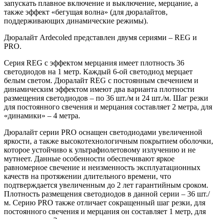
запускать плавное включение и выключение, мерцание, а
также эффект «бегущая волна» (для дюралайтов,
поддерживающих динамические режимы).
Дюралайт Ardecoled представлен двумя сериями – REG и
PRO.
Серия REG c эффектом мерцания имеет плотность 36
светодиодов на 1 метр. Каждый 6-ой светодиод мерцает
белым светом. Дюралайт REG с постоянным свечением и
динамическим эффектом имеют два варианта плотности
размещения светодиодов – по 36 шт./м и 24 шт./м. Шаг резки
для постоянного свечения и мерцания составляет 2 метра, для
«динамики» – 4 метра.
Дюралайт серии PRO оснащен светодиодами увеличенной
яркости, а также высокотехнологичным покрытием оболочки,
которое устойчиво к ультрафиолетовому излучению и не
мутнеет. Данные особенности обеспечивают яркое
равномерное свечение и неизменность эксплуатационных
качеств на протяжении длительного времени, что
подтверждается увеличенным до 2 лет гарантийным сроком.
Плотность размещения светодиодов в данной серии – 36 шт./
м. Серию PRO также отличает сокращенный шаг резки, для
постоянного свечения и мерцания он составляет 1 метр, для