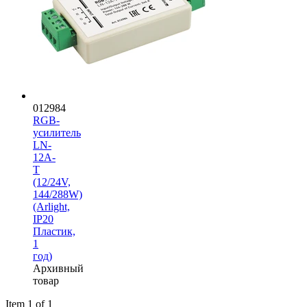
012984
RGB-
усилитель
LN-
12A-
T
(12/24V,
144/288W)
(Arlight,
IP20
Пластик,
1
год)
Архивный
товар
Item 1 of 1