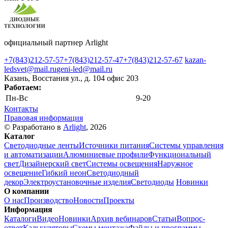
официальный партнер Arlight
+7(843)212-57-57
+7(843)212-57-47
+7(843)212-57-67
kazan-
ledsvet@mail.ru
geni-led@mail.ru
Казань, Восстания ул., д. 104 офис 203
Работаем:
Пн-Вс
9-20
Контакты
Правовая информация
© Разработано в
Arlight
, 2026
Каталог
Светодиодные ленты
Источники питания
Системы управления
и автоматизации
Алюминиевые профили
Функциональный
свет
Дизайнерский свет
Системы освещения
Наружное
освещение
Гибкий неон
Светодиодный
декор
Электроустановочные изделия
Светодиоды
Новинки
О компании
О нас
Производство
Новости
Проекты
Информация
Каталоги
Видео
Новинки
Архив вебинаров
Статьи
Вопрос-
ответ
Калькуляторы
Схемы монтажа
Файлы и программы