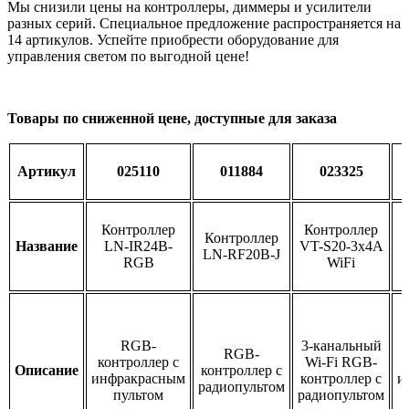
Мы снизили цены на контроллеры, диммеры и усилители
разных серий. Специальное предложение распространяется на
14 артикулов. Успейте приобрести оборудование для
управления светом по выгодной цене!
Товары по сниженной цене, доступные для заказа
Артикул
025110
011884
023325
Контроллер
Контроллер
Контроллер
Название
LN-IR24B-
VT-S20-3x4A
LN-RF20B-J
RGB
WiFi
RGB-
3-канальный
RGB-
контроллер с
Wi-Fi RGB-
Описание
контроллер с
инфракрасным
контроллер с
и
радиопультом
пультом
радиопультом