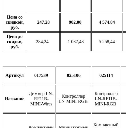
Цена со
скидкой,
247,28
902,00
4 574,84
руб.
Цена до
скидки,
284,24
1 037,48
5 258,44
руб.
Артикул
017539
025106
025114
Диммер LN-
Контроллер
Контроллер
Название
RF11B-
LN-RF11B-
LN-MINI-RGB
MINI-Wires
MINI-RGB
Компактный
Компактный
Миниатюрный