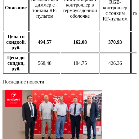
RGB-
диммер с
контроллер в
Описание
контроллер
тонким RF-
термоусадочной
с тонким
по
пультом
оболочке
RF-пультом
Цена со
скидкой,
494,57
162,08
370,93
руб.
Цена до
скидки,
568,48
184,75
426,36
руб.
Последние новости