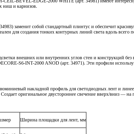
CEIL-BEVEL-EDGE-2000 WHITE (арт. 34981) имеют интересную
х ниш и карнизов.
3) заменит собой стандартный плинтус и обеспечит красивую 
еален для создания тонких контурных линий света вдоль всего 
одсветки внешних или внутренних углов стен и конструкций 
ECORE-S6-INT-2000 ANOD (арт. 34971). Эти профили использую
миниевый накладной профиль для светодиодных лент и линеек 
Создает оригинальное двустороннее свечение вверх/вниз — на п
азмер
Ширина площадки для лент, мм