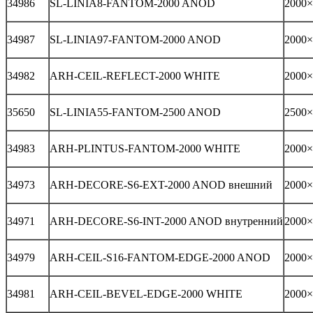
34986
SL-LINIA8-FANTOM-2000 ANOD
2000×
34987
SL-LINIA97-FANTOM-2000 ANOD
2000×
34982
ARH-CEIL-REFLECT-2000 WHITE
2000×
35650
SL-LINIA55-FANTOM-2500 ANOD
2500×
34983
ARH-PLINTUS-FANTOM-2000 WHITE
2000×
34973
ARH-DECORE-S6-EXT-2000 ANOD внешний
2000×
34971
ARH-DECORE-S6-INT-2000 ANOD внутренний
2000×
34979
ARH-CEIL-S16-FANTOM-EDGE-2000 ANOD
2000×
34981
ARH-CEIL-BEVEL-EDGE-2000 WHITE
2000×