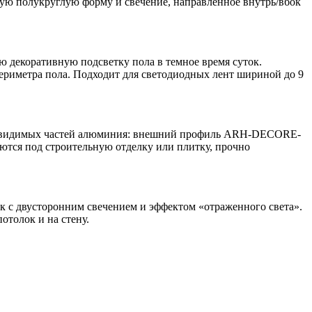
 полукруглую форму и свечение, направленное внутрь/вбок
декоративную подсветку пола в темное время суток.
периметра пола. Подходит для светодиодных лент шириной до 9
без видимых частей алюминия: внешний профиль ARH-DECORE-
тся под строительную отделку или плитку, прочно
с двусторонним свечением и эффектом «отраженного света».
отолок и на стену.