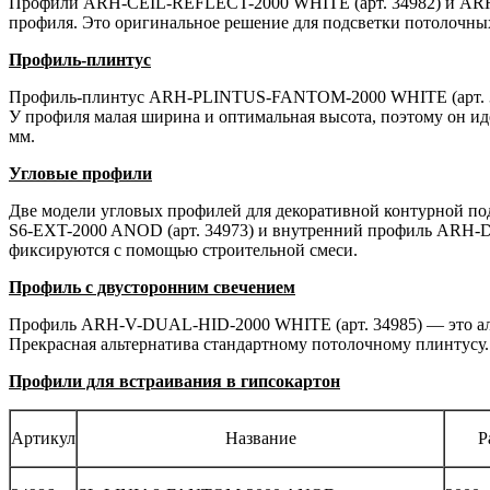
Профили ARH-CEIL-REFLECT-2000 WHITE (арт. 34982) и ARH-
профиля. Это оригинальное решение для подсветки потолочны
Профиль-плинтус
Профиль-плинтус ARH-PLINTUS-FANTOM-2000 WHITE (арт. 3498
У профиля малая ширина и оптимальная высота, поэтому он ид
мм.
Угловые профили
Две модели угловых профилей для декоративной контурной п
S6-EXT-2000 ANOD (арт. 34973) и внутренний профиль ARH-D
фиксируются с помощью строительной смеси.
Профиль с двусторонним свечением
Профиль ARH-V-DUAL-HID-2000 WHITE (арт. 34985) — это алю
Прекрасная альтернатива стандартному потолочному плинтусу. 
Профили для встраивания в гипсокартон
Артикул
Название
Р