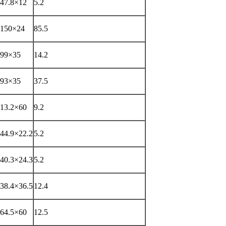
47.8×12
5.2
150×24
85.5
99×35
14.2
93×35
37.5
13.2×60
9.2
44.9×22.2
5.2
40.3×24.3
5.2
38.4×36.5
12.4
64.5×60
12.5