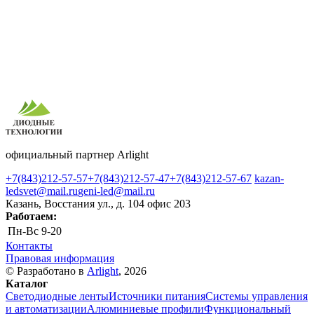
официальный партнер Arlight
+7(843)212-57-57
+7(843)212-57-47
+7(843)212-57-67
kazan-
ledsvet@mail.ru
geni-led@mail.ru
Казань, Восстания ул., д. 104 офис 203
Работаем:
Пн-Вс
9-20
Контакты
Правовая информация
© Разработано в
Arlight
, 2026
Каталог
Светодиодные ленты
Источники питания
Системы управления
и автоматизации
Алюминиевые профили
Функциональный