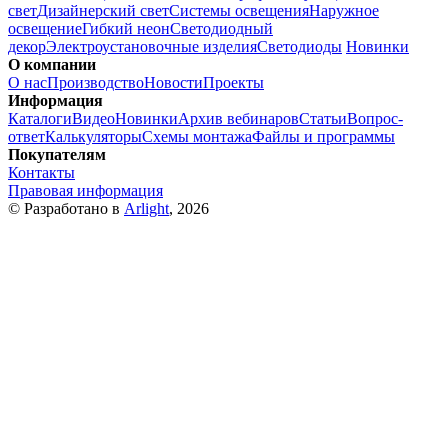
свет
Дизайнерский свет
Системы освещения
Наружное
освещение
Гибкий неон
Светодиодный
декор
Электроустановочные изделия
Светодиоды
Новинки
О компании
О нас
Производство
Новости
Проекты
Информация
Каталоги
Видео
Новинки
Архив вебинаров
Статьи
Вопрос-
ответ
Калькуляторы
Схемы монтажа
Файлы и программы
Покупателям
Контакты
Правовая информация
© Разработано в
Arlight
, 2026