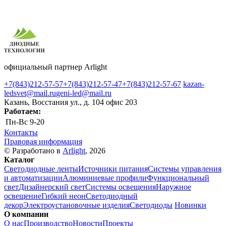
официальный партнер Arlight
+7(843)212-57-57
+7(843)212-57-47
+7(843)212-57-67
kazan-
ledsvet@mail.ru
geni-led@mail.ru
Казань, Восстания ул., д. 104 офис 203
Работаем:
Пн-Вс
9-20
Контакты
Правовая информация
© Разработано в
Arlight
, 2026
Каталог
Светодиодные ленты
Источники питания
Системы управления
и автоматизации
Алюминиевые профили
Функциональный
свет
Дизайнерский свет
Системы освещения
Наружное
освещение
Гибкий неон
Светодиодный
декор
Электроустановочные изделия
Светодиоды
Новинки
О компании
О нас
Производство
Новости
Проекты