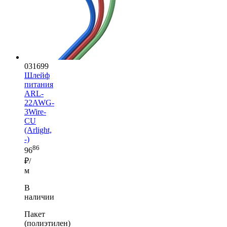
031699
Шлейф
питания
ARL-
22AWG-
3Wire-
CU
(Arlight,
-)
86
96
₽/
м
В
наличии
Пакет
(полиэтилен)