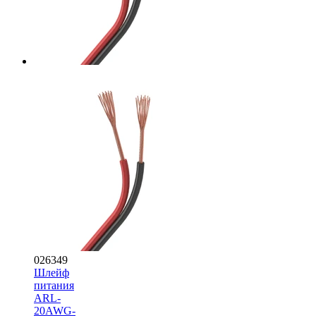
026349
Шлейф
питания
ARL-
20AWG-