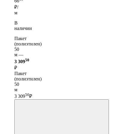
66
₽/
м
В
наличии
Пакет
(полиэтилен)
50
м —
50
3 309
₽
Пакет
(полиэтилен)
50
м
50
3 309
₽