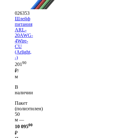
026353
Шлейф
питания
ARL-
20AWG-
4Wire-
CU
(Arlight,
-)
90
201
₽/
м
В
наличии
Пакет
(полиэтилен)
50
м —
00
10 095
₽