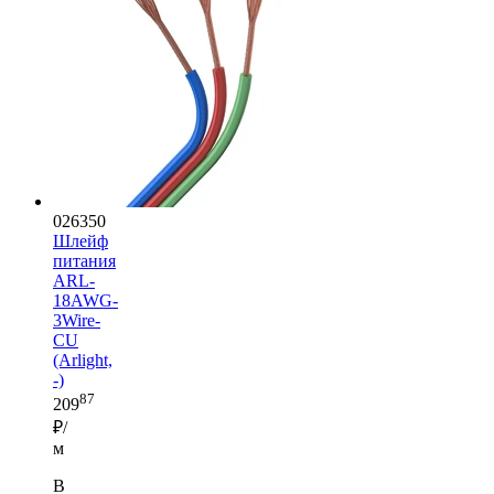
026350
Шлейф
питания
ARL-
18AWG-
3Wire-
CU
(Arlight,
-)
87
209
₽/
м
В