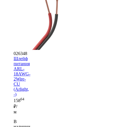
026348
Шлейф
питания
ARL-
18AWG-
2Wire-
CU
(Arlight,
-)
64
158
₽/
м
В
наличии