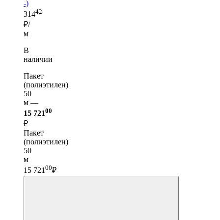
-)
42
314
₽/
м
В
наличии
Пакет
(полиэтилен)
50
м —
00
15 721
₽
Пакет
(полиэтилен)
50
м
00
15 721
₽