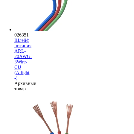
026351
Шлейф
питания
ARL-
20AWG-
3Wire-
CU
(Arlight,
-)
Архивный
товар