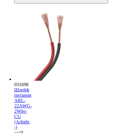
031698
Шлейф
питания
ARL-
22AWG-
2Wire-
CU
(Arlight,
-)
19