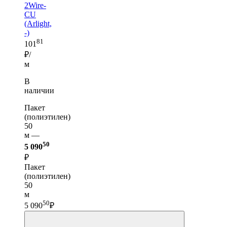
2Wire-
CU
(Arlight,
-)
81
101
₽/
м
В
наличии
Пакет
(полиэтилен)
50
м —
50
5 090
₽
Пакет
(полиэтилен)
50
м
50
5 090
₽