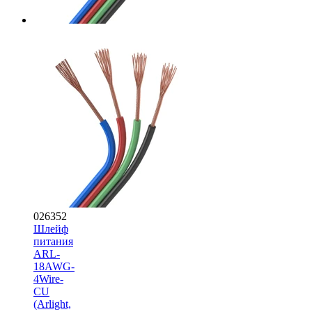
026352
Шлейф
питания
ARL-
18AWG-
4Wire-
CU
(Arlight,