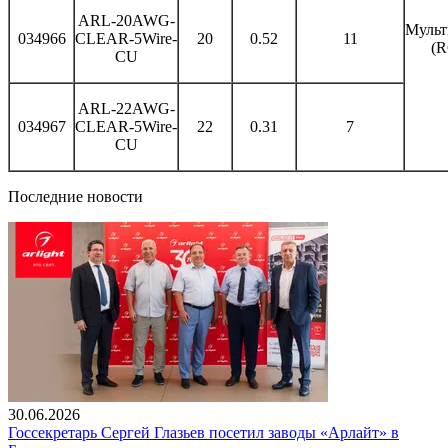
ARL-20AWG-
Мульт
034966
CLEAR-5Wire-
20
0.52
11
(
CU
ARL-22AWG-
034967
CLEAR-5Wire-
22
0.31
7
CU
Последние новости
30.06.2026
Госсекретарь Сергей Глазьев посетил заводы «Арлайт» в