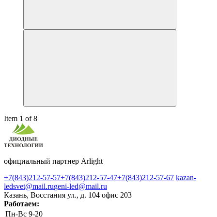
Item 1 of 8
официальный партнер Arlight
+7(843)212-57-57
+7(843)212-57-47
+7(843)212-57-67
kazan-
ledsvet@mail.ru
geni-led@mail.ru
Казань, Восстания ул., д. 104 офис 203
Работаем:
Пн-Вс
9-20