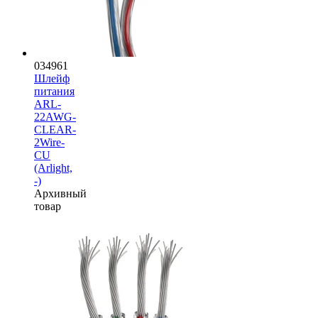
034961
Шлейф
питания
ARL-
22AWG-
CLEAR-
2Wire-
CU
(Arlight,
-)
Архивный
товар