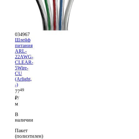
034967
Шлейф
питания
ARL-
22AWG-
CLEAR-
5Wire-
CU
(Arlight,
-)
49
77
₽/
м
В
наличии
Пакет
(полиэтилен)