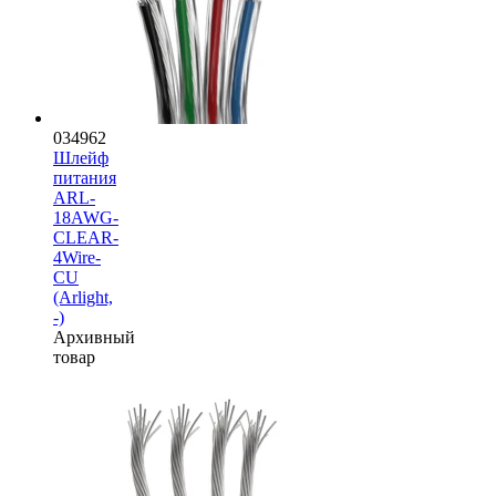
034962
Шлейф
питания
ARL-
18AWG-
CLEAR-
4Wire-
CU
(Arlight,
-)
Архивный
товар