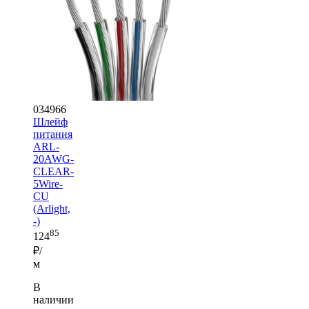
034966
Шлейф
питания
ARL-
20AWG-
CLEAR-
5Wire-
CU
(Arlight,
-)
85
124
₽/
м
В
наличии