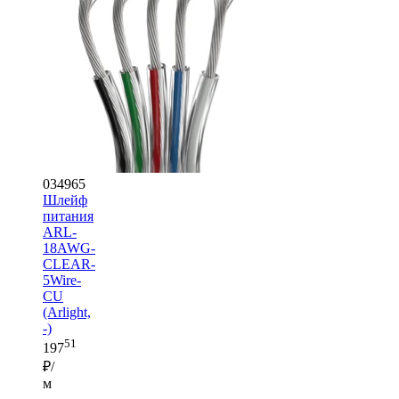
034965
Шлейф
питания
ARL-
18AWG-
CLEAR-
5Wire-
CU
(Arlight,
-)
51
197
₽/
м