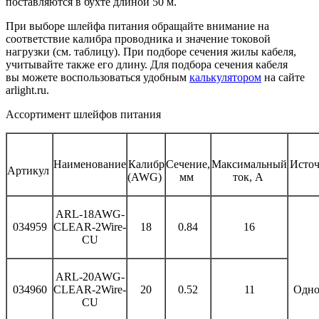
поставляются в бухте длиной 50 м.
При выборе шлейфа питания обращайте внимание на
соответствие калибра проводника и значение токовой
нагрузки (см. таблицу). При подборе сечения жилы кабеля,
учитывайте также его длину. Для подбора сечения кабеля
вы можете воспользоваться удобным
калькулятором
на сайте
arlight.ru.
Ассортимент шлейфов питания
Наименование
Калибр
Сечение,
Максимальный
Источ
Артикул
(AWG)
мм
ток, А
ARL-18AWG-
034959
CLEAR-2Wire-
18
0.84
16
CU
ARL-20AWG-
034960
CLEAR-2Wire-
20
0.52
11
Одно
CU