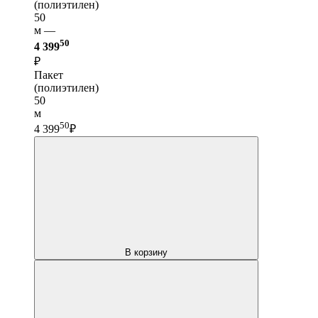
(полиэтилен)
50
м —
50
4 399
₽
Пакет
(полиэтилен)
50
м
50
4 399
₽
В корзину