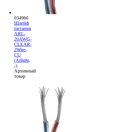
034960
Шлейф
питания
ARL-
20AWG-
CLEAR-
2Wire-
CU
(Arlight,
-)
Архивный
товар