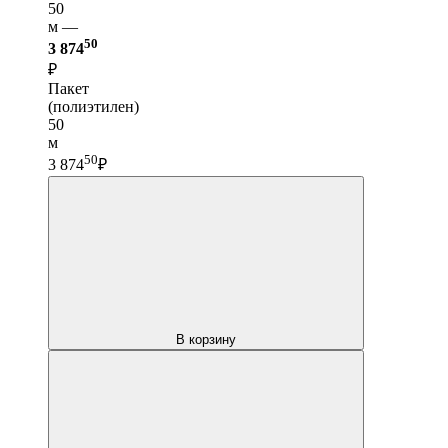
50
м —
50
3 874
₽
Пакет
(полиэтилен)
50
м
50
3 874
₽
В корзину