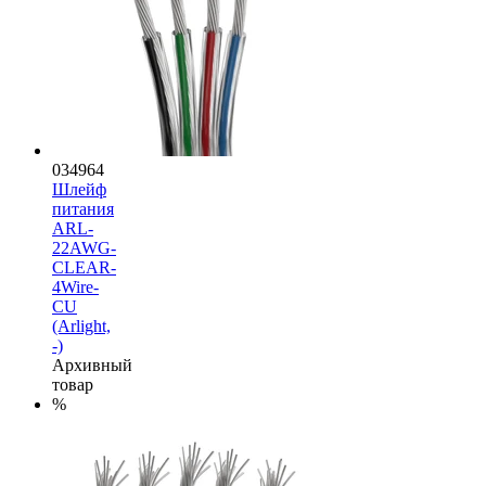
034964
Шлейф
питания
ARL-
22AWG-
CLEAR-
4Wire-
CU
(Arlight,
-)
Архивный
товар
%