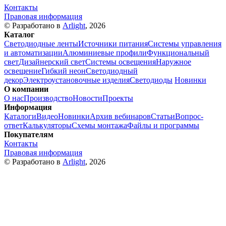
Контакты
Правовая информация
© Разработано в
Arlight
, 2026
Каталог
Светодиодные ленты
Источники питания
Системы управления
и автоматизации
Алюминиевые профили
Функциональный
свет
Дизайнерский свет
Системы освещения
Наружное
освещение
Гибкий неон
Светодиодный
декор
Электроустановочные изделия
Светодиоды
Новинки
О компании
О нас
Производство
Новости
Проекты
Информация
Каталоги
Видео
Новинки
Архив вебинаров
Статьи
Вопрос-
ответ
Калькуляторы
Схемы монтажа
Файлы и программы
Покупателям
Контакты
Правовая информация
© Разработано в
Arlight
, 2026