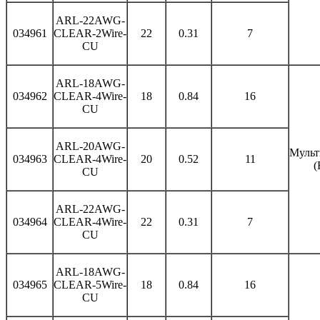
ARL-22AWG-
034961
CLEAR-2Wire-
22
0.31
7
CU
ARL-18AWG-
034962
CLEAR-4Wire-
18
0.84
16
CU
ARL-20AWG-
Мульт
034963
CLEAR-4Wire-
20
0.52
11
(
CU
ARL-22AWG-
034964
CLEAR-4Wire-
22
0.31
7
CU
ARL-18AWG-
034965
CLEAR-5Wire-
18
0.84
16
CU