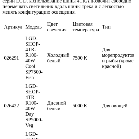
серии LGD. Использование шины 4TRA позволит свободно
перемещать светильник вдоль шины трека и с легкостью
менять конфигурацию освещения.
Цвет
Цветовая
Артикул
Модель
Тип
свечения
температура
LGD-
SHOP-
4TR-
Для
R100-
Холодный
морепродуктов
026291
7500 К
40W
белый
и рыбы (кроме
Cool
красной)
SP7500-
Fish
LGD-
SHOP-
4TR-
R100-
Дневной
026422
5000 К
Для овощей
40W
белый
Day
SP5000-
Veg
LGD-