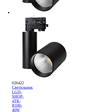
026422
Светильник
LGD-
SHOP-
4TR-
R100-
40W