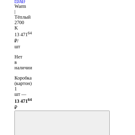
года)
Warm
|
Тёплый
2700
K
64
13 471
₽/
шт
Нет
в
наличии
Коробка
(картон)
1
шт —
64
13 471
₽