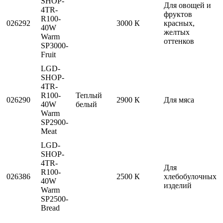
SHOP-
Для овощей и
4TR-
фруктов
R100-
026292
3000 К
красных,
40W
желтых
Warm
оттенков
SP3000-
Fruit
LGD-
SHOP-
4TR-
R100-
Теплый
026290
2900 К
Для мяса
40W
белый
Warm
SP2900-
Meat
LGD-
SHOP-
4TR-
Для
R100-
026386
2500 К
хлебобулочных
40W
изделий
Warm
SP2500-
Bread