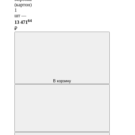
(картон)
1
шт —
64
13 471
₽
В корзину