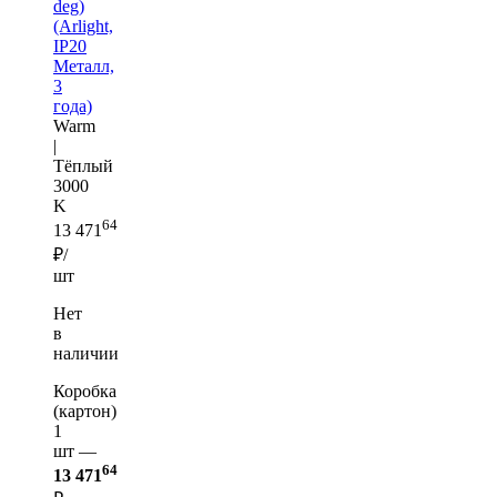
deg)
(Arlight,
IP20
Металл,
3
года)
Warm
|
Тёплый
3000
K
64
13 471
₽/
шт
Нет
в
наличии
Коробка
(картон)
1
шт —
64
13 471