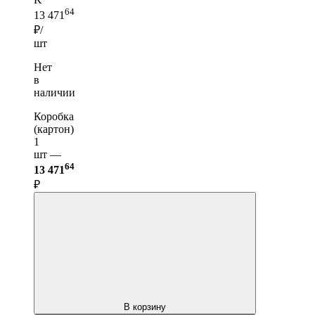
64
13 471
₽/
шт
Нет
в
наличии
Коробка
(картон)
1
шт —
64
13 471
₽
В корзину