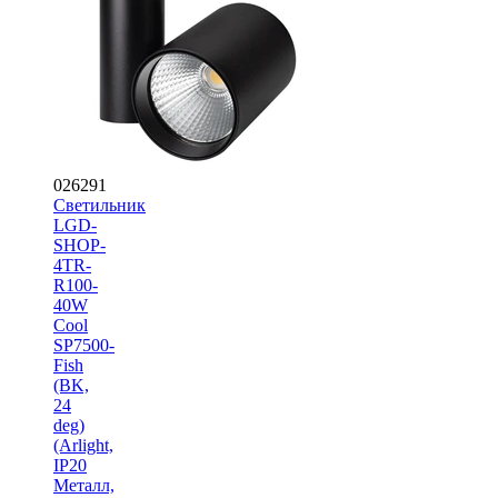
026291
Светильник
LGD-
SHOP-
4TR-
R100-
40W
Cool
SP7500-
Fish
(BK,
24
deg)
(Arlight,
IP20
Металл,