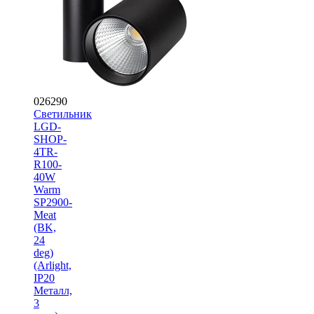
026290
Светильник
LGD-
SHOP-
4TR-
R100-
40W
Warm
SP2900-
Meat
(BK,
24
deg)
(Arlight,
IP20
Металл,
3