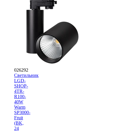
026292
Светильник
LGD-
SHOP-
4TR-
R100-
40W
Warm
SP3000-
Fruit
(BK,
24