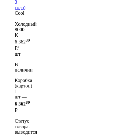
3
года)
Cool
|
Холодный
8000
K
80
6 362
₽/
шт
В
наличии
Коробка
(картон)
1
шт —
80
6 362
₽
Статус
товара:
выводится