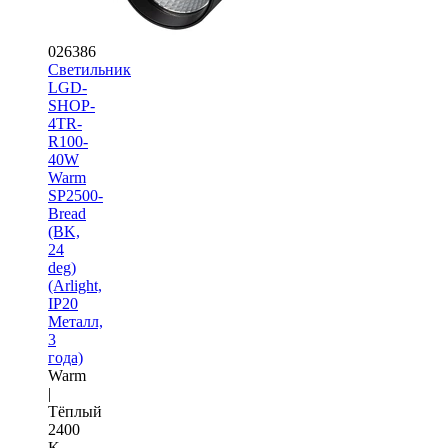
026386
Светильник
LGD-
SHOP-
4TR-
R100-
40W
Warm
SP2500-
Bread
(BK,
24
deg)
(Arlight,
IP20
Металл,
3
года)
Warm
|
Тёплый
2400
K