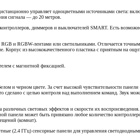
дистанционно управляет одноцветными источниками света: включ
ия сигнала — до 20 метров.
контроллеров, диммеров и выключателей SMART. Есть возможнос
 RGB и RGBW-лентами или светильниками. Отличается точным 
не. Корпус из высококачественного пластика с приятным на ощуп
телем с магнитной фиксацией.
лом и черном цвете. За счет высокой чувствительности панели 
Это сделано с целью контроля над выполнением команд. Звук мо
 различных световых эффектов и скорости их воспроизведения.
ой панели может быть привязано любое количество контроллеро
ещений (комнат).
отные (2.4 ГГц) сенсорные панели для управления светодиодны