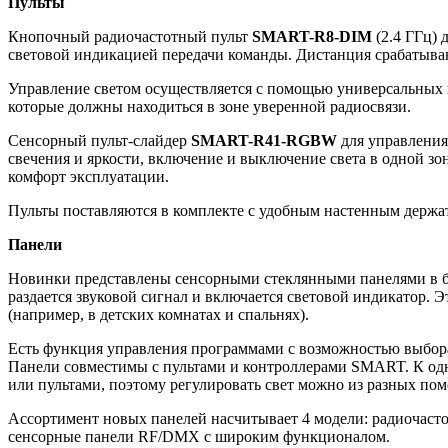
Пульты
Кнопочный радиочастотный пульт
SMART-R8-DIM
(2.4 ГГц) 
световой индикацией передачи команды. Дистанция срабатыван
Управление светом осуществляется с помощью универсальных 
которые должны находиться в зоне уверенной радиосвязи.
Сенсорный пульт-слайдер
SMART-R41-RGBW
для управления
свечения и яркости, включение и выключение света в одной зо
комфорт эксплуатации.
Пульты поставляются в комплекте с удобным настенным держа
Панели
Новинки представлены сенсорными стеклянными панелями в бе
раздается звуковой сигнал и включается световой индикатор. 
(например, в детских комнатах и спальнях).
Есть функция управления программами с возможностью выбора
Панели совместимы с пультами и контроллерами SMART. К одн
или пультами, поэтому регулировать свет можно из разных пом
Ассортимент новых панелей насчитывает 4 модели: радиочаст
сенсорные панели RF/DMX с широким функционалом.