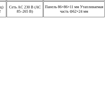
Панель 86×86×11 мм Утапливаемая
ц)
Сеть AC 230 В (АС
2
85–265 В)
часть ⊝62×24 мм