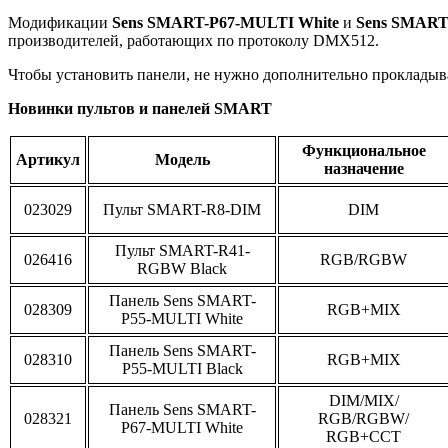
Модификации
Sens SMART-P67-MULTI White
и
Sens SMART
производителей, работающих по протоколу DMX512.
Чтобы установить панели, не нужно дополнительно прокладыв
Новинки пультов и панелей SMART
Функциональное
Артикул
Модель
назначение
023029
Пульт SMART-R8-DIM
DIM
Пульт SMART-R41-
026416
RGB/RGBW
RGBW Black
Панель Sens SMART-
028309
RGB+MIX
P55-MULTI White
Панель Sens SMART-
028310
RGB+MIX
P55-MULTI Black
DIM/MIX/
Панель Sens SMART-
028321
RGB/RGBW/
P67-MULTI White
RGB+CCT