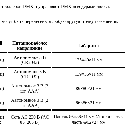
контроллеров DMX и управляют DMX-декодерами любых
и могут быть перенесены в любую другую точку помещения.
й
Питание/рабочее
Габариты
напряжение
Автономное 3 В
ц)
135×40×11 мм
(CR2032)
Автономное 3 В
ц)
139×36×11 мм
(CR2032)
Автономное 3 В (2
ц)
86×86×21 мм
шт. AAA)
Автономное 3 В (2
ц)
86×86×21 мм
шт. AAA)
Панель 86×86×11 мм Утапливаемая
ц)
Сеть AC 230 В (АС
2
85–265 В)
часть ⊝62×24 мм