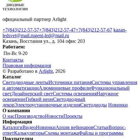
официальный партнер Arlight
+7(843)212-57-57
+7(843)212-57-47
+7(843)212-57-67
kazan-
ledsvet@mail.ru
geni-led@mail.ru
Казань, Восстания ул., д. 104 офис 203
Работаем:
Пн-Вс
9-20
Контакты
Правовая информация
© Разработано в
Arlight
, 2026
Каталог
Светодиодные ленты
Источники питания
Системы управления
и автоматизации
Алюминиевые профили
Функциональный
свет
Дизайнерский свет
Системы освещения
Наружное
освещение
Гибкий неон
Светодиодный
декор
Электроустановочные изделия
Светодиоды
Новинки
О компании
О нас
Производство
Новости
Проекты
Информация
Каталоги
Видео
Новинки
Архив вебинаров
Статьи
Вопрос-
ответ
Калькуляторы
Схемы монтажа
Файлы и программы
Покупателям