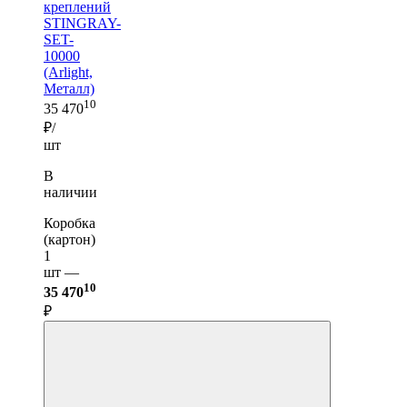
креплений
STINGRAY-
SET-
10000
(Arlight,
Металл)
10
35 470
₽/
шт
В
наличии
Коробка
(картон)
1
шт —
10
35 470
₽