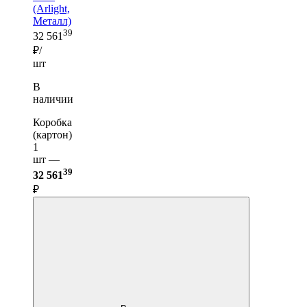
(Arlight,
Металл)
39
32 561
₽/
шт
В
наличии
Коробка
(картон)
1
шт —
39
32 561
₽