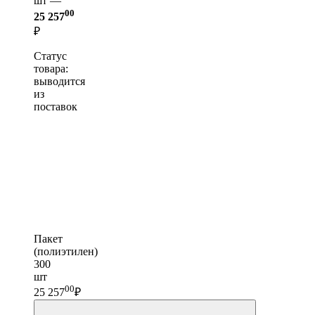
шт —
00
25 257
₽
Статус
товара:
выводится
из
поставок
Пакет
(полиэтилен)
300
шт
00
25 257
₽