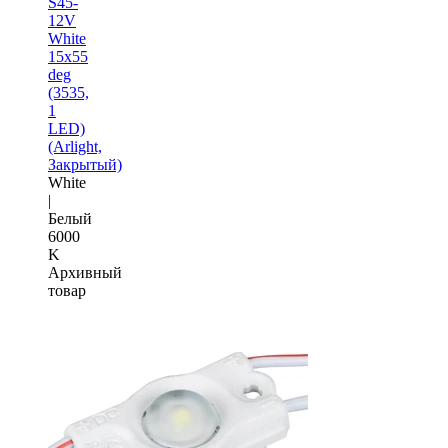
S45-
12V
White
15x55
deg
(3535,
1
LED)
(Arlight,
Закрытый)
White
|
Белый
6000
K
Архивный
товар