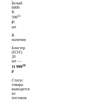
Белый
6000
K
51
599
₽/
шт
В
наличии
Блистер
(ПЭТ)
20
шт —
20
11 990
₽
Статус
товара:
выводится
из
поставок