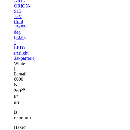
ARL-
ORION-
S15-
12V
Cool
15x55
deg
(3030,
1
LED)
(Arlight,
Закрытый)
White
|
Белый
6000
K
56
260
₽/
шт
В
наличии
Пакет