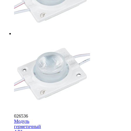
026536
Модуль
герметичный