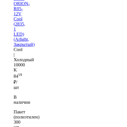
ORION-
R05-
12V
Cool
(2835,
1
LED)
(Arlight,
Закрытый)
Cool
|
Холодный
10000
K
19
84
₽/
шт
В
наличии
Пакет
(полиэтилен)
300