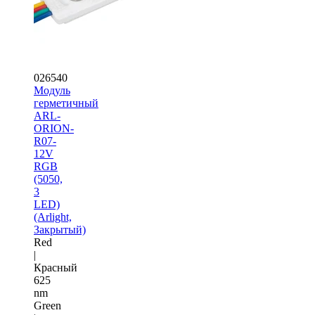
026540
Модуль
герметичный
ARL-
ORION-
R07-
12V
RGB
(5050,
3
LED)
(Arlight,
Закрытый)
Red
|
Красный
625
nm
Green