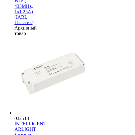
WIFI,
433MHz,
1х1.25A)
(IARL,
Пластик)
Архивный
товар
032513
INTELLIGENT
ARLIGHT
Диммер