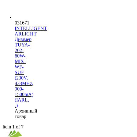
031671
INTELLIGENT
ARLIGHT
Диммер
TUYA-
202-
60W-
MIX-
WF-
SUF
(230V,
433MHz,
900-
1500mA)
(IARL,
-)
Архивный
товар
Item 1 of 7