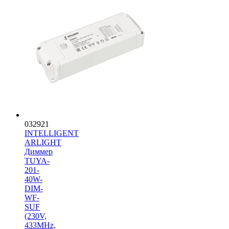
032921
INTELLIGENT
ARLIGHT
Диммер
TUYA-
201-
40W-
DIM-
WF-
SUF
(230V,
433MHz,