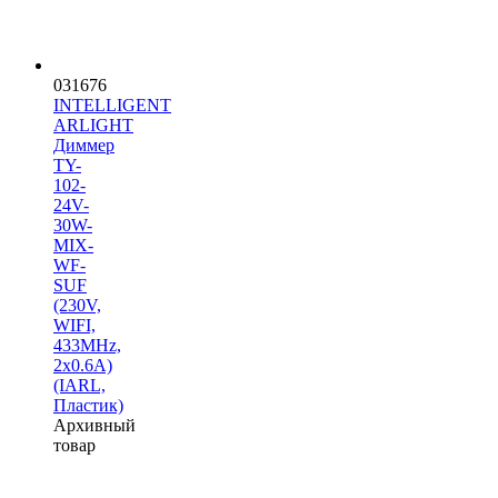
031676
INTELLIGENT
ARLIGHT
Диммер
TY-
102-
24V-
30W-
MIX-
WF-
SUF
(230V,
WIFI,
433MHz,
2x0.6A)
(IARL,
Пластик)
Архивный
товар