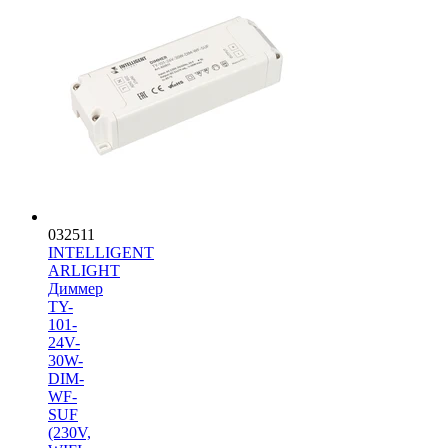
032511
INTELLIGENT
ARLIGHT
Диммер
TY-
101-
24V-
30W-
DIM-
WF-
SUF
(230V,