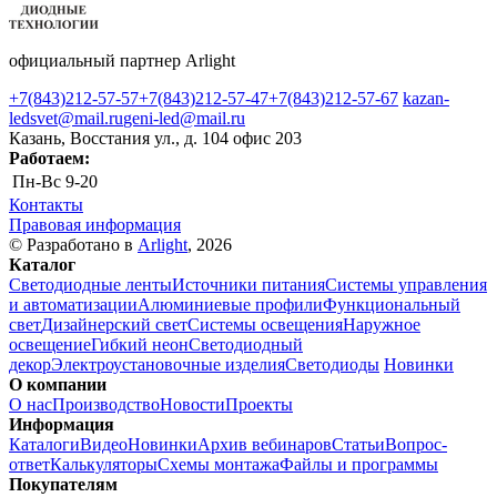
официальный партнер Arlight
+7(843)212-57-57
+7(843)212-57-47
+7(843)212-57-67
kazan-
ledsvet@mail.ru
geni-led@mail.ru
Казань, Восстания ул., д. 104 офис 203
Работаем:
Пн-Вс
9-20
Контакты
Правовая информация
© Разработано в
Arlight
, 2026
Каталог
Светодиодные ленты
Источники питания
Системы управления
и автоматизации
Алюминиевые профили
Функциональный
свет
Дизайнерский свет
Системы освещения
Наружное
освещение
Гибкий неон
Светодиодный
декор
Электроустановочные изделия
Светодиоды
Новинки
О компании
О нас
Производство
Новости
Проекты
Информация
Каталоги
Видео
Новинки
Архив вебинаров
Статьи
Вопрос-
ответ
Калькуляторы
Схемы монтажа
Файлы и программы
Покупателям