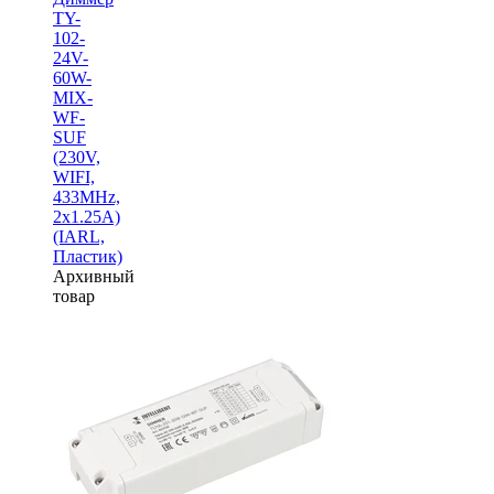
TY-
102-
24V-
60W-
MIX-
WF-
SUF
(230V,
WIFI,
433MHz,
2x1.25A)
(IARL,
Пластик)
Архивный
товар