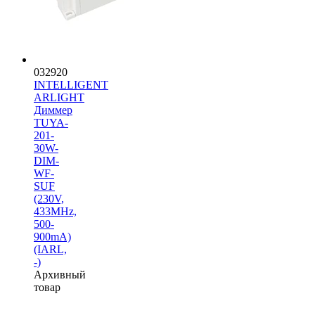
032920
INTELLIGENT
ARLIGHT
Диммер
TUYA-
201-
30W-
DIM-
WF-
SUF
(230V,
433MHz,
500-
900mA)
(IARL,
-)
Архивный
товар