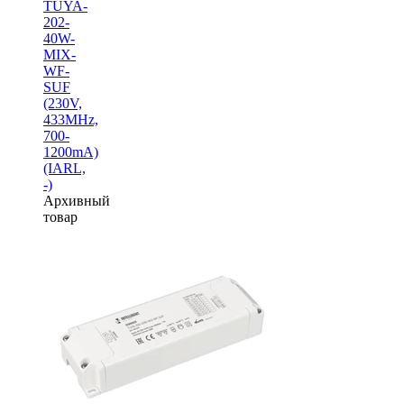
TUYA-
202-
40W-
MIX-
WF-
SUF
(230V,
433MHz,
700-
1200mA)
(IARL,
-)
Архивный
товар