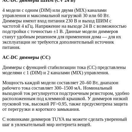
AC-DC диммеры ШИМ (CV 24 В)
4 модели с одним (DIM) или двумя (MIX) каналами
управления и максимальной нагрузкой 30 или 60 Вт.
Диммеры имеют вход питания 230 В и выход ШИМ с
частотой 4 кГц. Напряжение на выходе 24 В с возможностью
подстройки с точностью ±1 В. Данные модели диммеров
станут удобным решением для применения дома — для их
эксплуатации не требуются дополнительный источник
питания.
AC-DC диммеры (СС)
Диммеры с функцией стабилизации тока (СС) представлены
моделями с 1 (DIM) и 2 каналами (MIX) управления.
Мощность каждой модели составляет 20–60 Вт, диапазон
рабочего тока составляет 300–1500 мА. Номинальный
выходной ток регулируется подстроечным резистором, удобно
расположенным под клеммной крышкой. У диммеров низкий
пусковой ток, высокий PF>0.95, также предусмотрена защита
от перегрузки и короткого замыкания.
С новинками диммеров TUYA вы можете сделать уверенный
шаг в увлекательный мир интернета вещей.