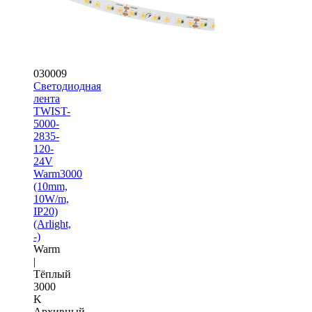
030009
Светодиодная
лента
TWIST-
5000-
2835-
120-
24V
Warm3000
(10mm,
10W/m,
IP20)
(Arlight,
-)
Warm
|
Тёплый
3000
K
Архивный