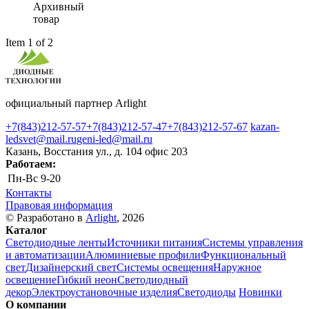
Архивный
товар
Item 1 of 2
официальный партнер Arlight
+7(843)212-57-57
+7(843)212-57-47
+7(843)212-57-67
kazan-
ledsvet@mail.ru
geni-led@mail.ru
Казань, Восстания ул., д. 104 офис 203
Работаем:
Пн-Вс
9-20
Контакты
Правовая информация
© Разработано в
Arlight
, 2026
Каталог
Светодиодные ленты
Источники питания
Системы управления
и автоматизации
Алюминиевые профили
Функциональный
свет
Дизайнерский свет
Системы освещения
Наружное
освещение
Гибкий неон
Светодиодный
декор
Электроустановочные изделия
Светодиоды
Новинки
О компании