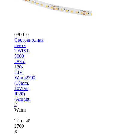
030010
Светодиодная
лента
TWIST-
5000-
2835-
120-
24V
Warm2700
(10mm,
10W/m,
IP20)
(Arlight,
-)
Warm
|
Тёплый
2700
K