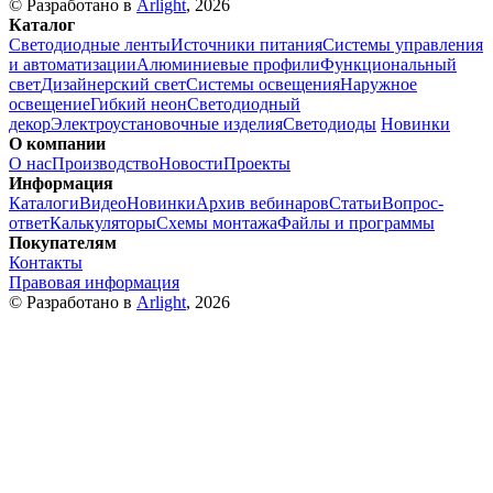
© Разработано в
Arlight
, 2026
Каталог
Светодиодные ленты
Источники питания
Системы управления
и автоматизации
Алюминиевые профили
Функциональный
свет
Дизайнерский свет
Системы освещения
Наружное
освещение
Гибкий неон
Светодиодный
декор
Электроустановочные изделия
Светодиоды
Новинки
О компании
О нас
Производство
Новости
Проекты
Информация
Каталоги
Видео
Новинки
Архив вебинаров
Статьи
Вопрос-
ответ
Калькуляторы
Схемы монтажа
Файлы и программы
Покупателям
Контакты
Правовая информация
© Разработано в
Arlight
, 2026