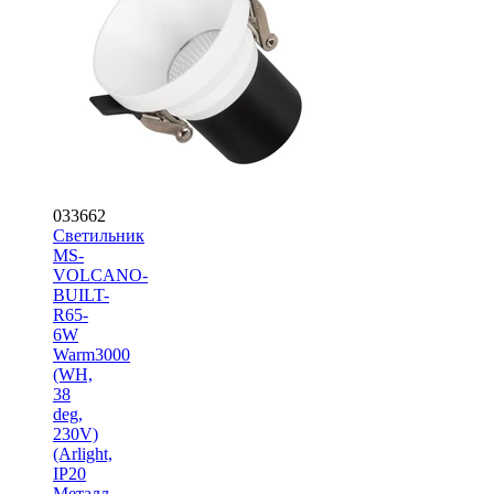
033662
Светильник
MS-
VOLCANO-
BUILT-
R65-
6W
Warm3000
(WH,
38
deg,
230V)
(Arlight,
IP20
Металл,