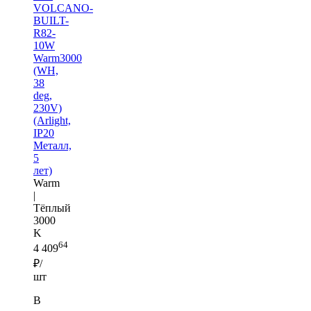
VOLCANO-
BUILT-
R82-
10W
Warm3000
(WH,
38
deg,
230V)
(Arlight,
IP20
Металл,
5
лет)
Warm
|
Тёплый
3000
K
64
4 409
₽/
шт
В