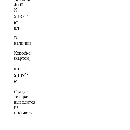
4000
K
57
5 137
₽/
шт
В
наличии
Коробка
(картон)
1
шт —
57
5 137
₽
Статус
товара:
выводится
из
поставок