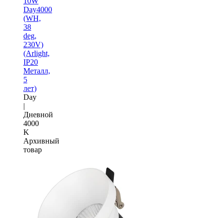
10W
Day4000
(WH,
38
deg,
230V)
(Arlight,
IP20
Металл,
5
лет)
Day
|
Дневной
4000
K
Архивный
товар