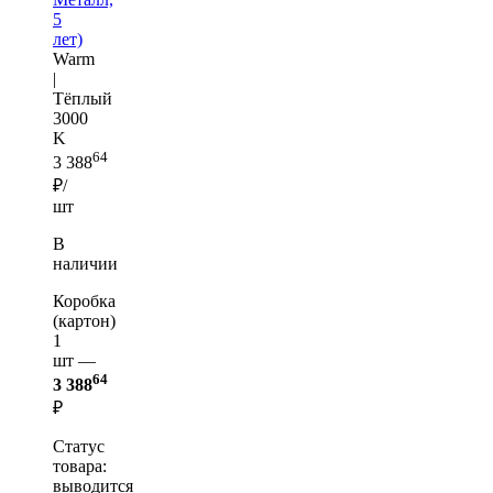
5
лет)
Warm
|
Тёплый
3000
K
64
3 388
₽/
шт
В
наличии
Коробка
(картон)
1
шт —
64
3 388
₽
Статус
товара:
выводится