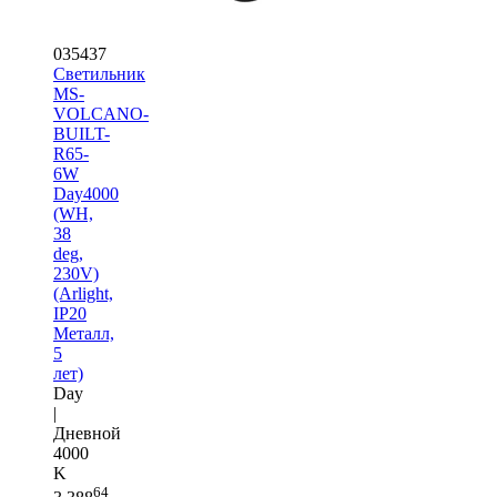
035437
Светильник
MS-
VOLCANO-
BUILT-
R65-
6W
Day4000
(WH,
38
deg,
230V)
(Arlight,
IP20
Металл,
5
лет)
Day
|
Дневной
4000
K
64