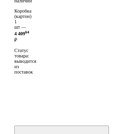
наличии
Коробка
(картон)
1
шт —
64
4 409
₽
Статус
товара:
выводится
из
поставок