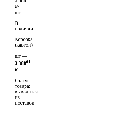
3 388
₽/
шт
В
наличии
Коробка
(картон)
1
шт —
64
3 388
₽
Статус
товара:
выводится
из
поставок