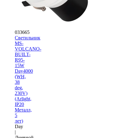
033665
Светильник
MS-
VOLCANO-
BUILT-
R95-
15W
Day4000
(WH,
38
deg,
230V)
(Arlight,
IP20
Металл,
5
лет)
Day
|
Дневной