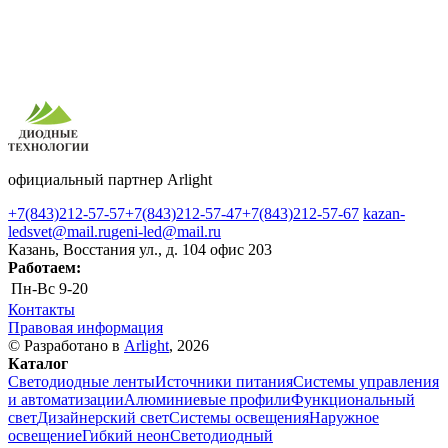
официальный партнер Arlight
+7(843)212-57-57
+7(843)212-57-47
+7(843)212-57-67
kazan-
ledsvet@mail.ru
geni-led@mail.ru
Казань, Восстания ул., д. 104 офис 203
Работаем:
Пн-Вс
9-20
Контакты
Правовая информация
© Разработано в
Arlight
, 2026
Каталог
Светодиодные ленты
Источники питания
Системы управления
и автоматизации
Алюминиевые профили
Функциональный
свет
Дизайнерский свет
Системы освещения
Наружное
освещение
Гибкий неон
Светодиодный