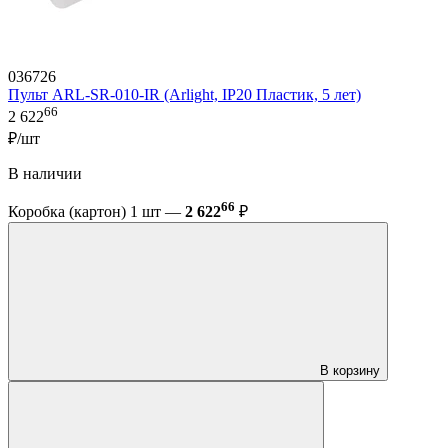
036726
Пульт ARL-SR-010-IR (Arlight, IP20 Пластик, 5 лет)
66
2 622
₽/шт
В наличии
66
Коробка (картон) 1 шт —
2 622
₽
В корзину