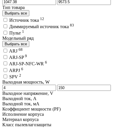
Тип товара
Выбрать все
12
Источник тока
83
Диммируемый источник тока
1
Пульт
Модельный ряд
Выбрать все
68
ARJ
9
ARJ-SP
6
ARJ-SP-NFC-WR
6
ARPJ
2
SPV
Выходная мощность, W
Выходное напряжение, V
Выходной ток, A
Выходной ток, мA
Коэффициент мощности (PF)
Исполнение корпуса
Материал корпуса
Класс пылевлагозащиты