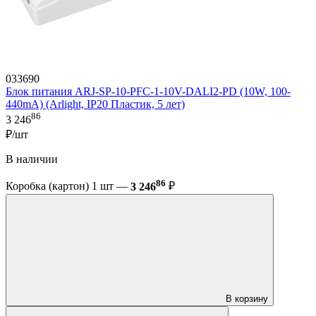
033690
Блок питания ARJ-SP-10-PFC-1-10V-DALI2-PD (10W, 100-
440mA) (Arlight, IP20 Пластик, 5 лет)
86
3 246
₽/шт
В наличии
86
Коробка (картон) 1 шт —
3 246
₽
В корзину