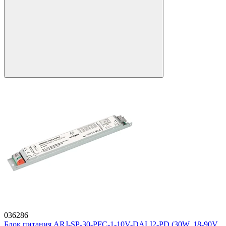
036286
Блок питания ARJ-SP-30-PFC-1-10V-DALI2-PD (30W, 18-90V,