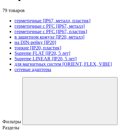
79 товаров
герметичные [IP67, металл, пластик]
герметичные с PFC [IP67, металл]
герметичные с PFC [IP67, пластик]
в защитном кожухе [IP20, металл]
на DIN-рейку [IP20]
тонкие [IP20, пластик]
Supreme FLAT [IP20, 5 лет]
Supreme LINEAR [IP20, 5 лет]
для магнитных систем [ORIENT, FLEX, VIBE]
сетевые адаптеры
Фильтры
Разделы