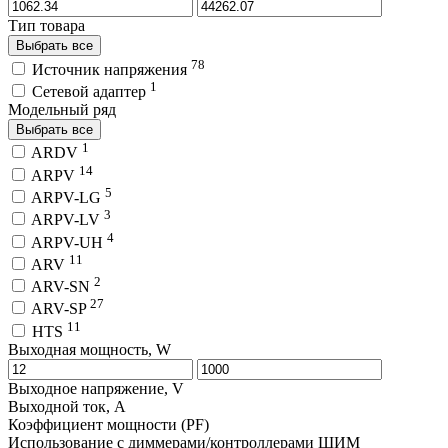
Тип товара
Выбрать все
78
Источник напряжения
1
Сетевой адаптер
Модельный ряд
Выбрать все
1
ARDV
14
ARPV
5
ARPV-LG
3
ARPV-LV
4
ARPV-UH
11
ARV
2
ARV-SN
27
ARV-SP
11
HTS
Выходная мощность, W
Выходное напряжение, V
Выходной ток, A
Коэффициент мощности (PF)
Использование с диммерами/контроллерами ШИМ