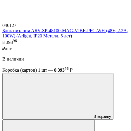
046127
Блок питания ARV-SP-48100-MAG-VIBE-PFC-WH (48V, 2.2A,
100W) (Arlight, IP20 Металл, 5 лет)
96
8 393
₽/шт
В наличии
96
Коробка (картон) 1 шт —
8 393
₽
В корзину