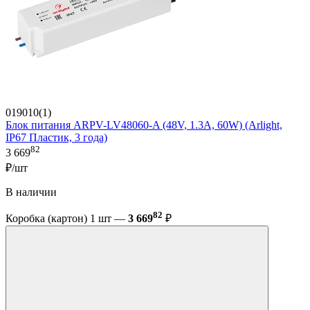
019010(1)
Блок питания ARPV-LV48060-A (48V, 1.3A, 60W) (Arlight,
IP67 Пластик, 3 года)
82
3 669
₽/шт
В наличии
82
Коробка (картон) 1 шт —
3 669
₽