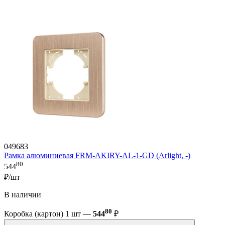
049683
Рамка алюминиевая FRM-AKIRY-AL-1-GD (Arlight, -)
80
544
₽/шт
В наличии
80
Коробка (картон) 1 шт —
544
₽