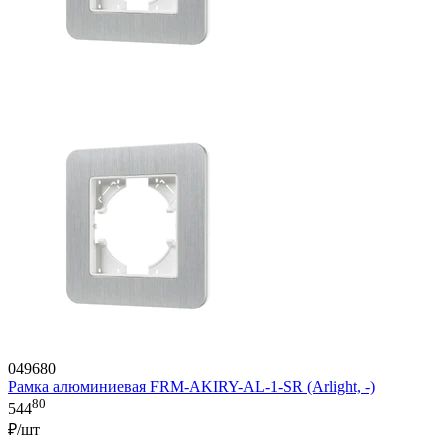
049680
Рамка алюминиевая FRM-AKIRY-AL-1-SR (Arlight, -)
80
544
₽/шт