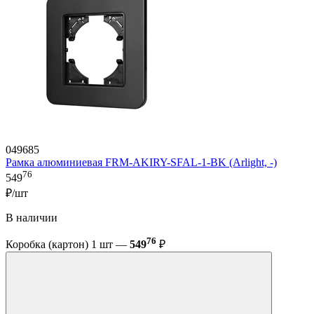
049685
Рамка алюминиевая FRM-AKIRY-SFAL-1-BK (Arlight, -)
76
549
₽/шт
В наличии
76
Коробка (картон) 1 шт —
549
₽