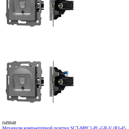
049848
Механизм компьютерной розетки SCT-MPC1-PL-GR-V (RJ-45,