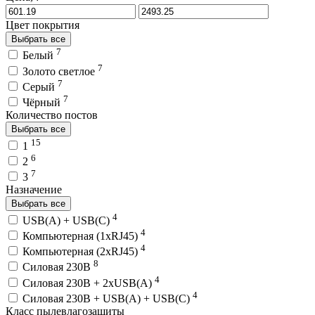
Цвет покрытия
Выбрать все
7
Белый
7
Золото светлое
7
Серый
7
Чёрный
Количество постов
Выбрать все
15
1
6
2
7
3
Назначение
Выбрать все
4
USB(A) + USB(C)
4
Компьютерная (1хRJ45)
4
Компьютерная (2хRJ45)
8
Силовая 230В
4
Силовая 230В + 2хUSB(A)
4
Силовая 230В + USB(A) + USВ(С)
Класс пылевлагозащиты