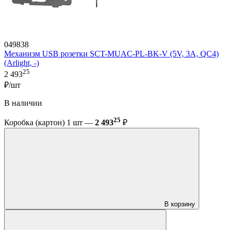
049838
Механизм USB розетки SCT-MUAC-PL-BK-V (5V, 3A, QC4)
(Arlight, -)
25
2 493
₽/шт
В наличии
25
Коробка (картон) 1 шт —
2 493
₽
В корзину