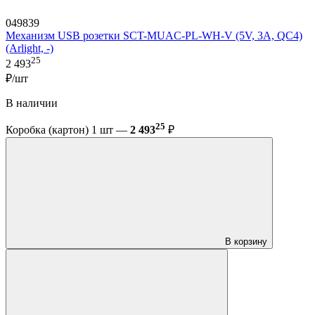
049839
Механизм USB розетки SCT-MUAC-PL-WH-V (5V, 3A, QC4)
(Arlight, -)
25
2 493
₽/шт
В наличии
25
Коробка (картон) 1 шт —
2 493
₽
В корзину