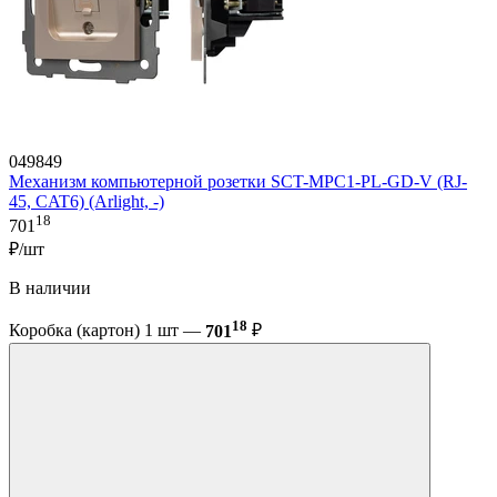
049849
Механизм компьютерной розетки SCT-MPC1-PL-GD-V (RJ-
45, CAT6) (Arlight, -)
18
701
₽/шт
В наличии
18
Коробка (картон) 1 шт —
701
₽