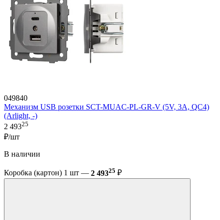
049840
Механизм USB розетки SCT-MUAC-PL-GR-V (5V, 3A, QC4)
(Arlight, -)
25
2 493
₽/шт
В наличии
25
Коробка (картон) 1 шт —
2 493
₽