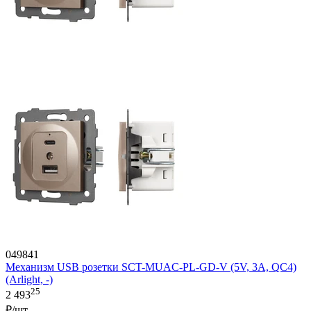
049841
Механизм USB розетки SCT-MUAC-PL-GD-V (5V, 3A, QC4)
(Arlight, -)
25
2 493
₽/шт