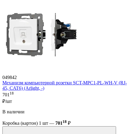
049842
Механизм компьютерной розетки SCT-MPC1-PL-WH-V (RJ-
45, CAT6) (Arlight, -)
18
701
₽/шт
В наличии
18
Коробка (картон) 1 шт —
701
₽