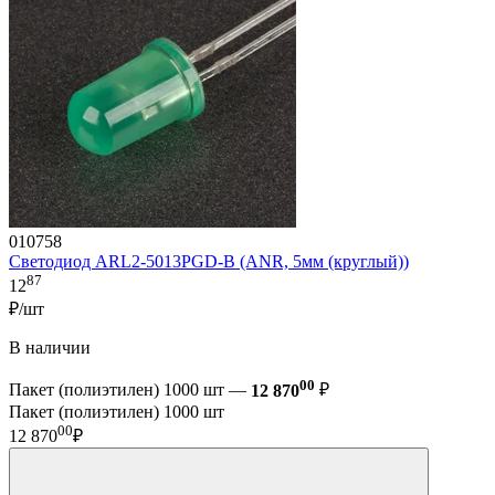
010758
Светодиод ARL2-5013PGD-B (ANR, 5мм (круглый))
87
12
₽/шт
В наличии
00
Пакет (полиэтилен) 1000 шт —
12 870
₽
Пакет (полиэтилен) 1000 шт
00
12 870
₽