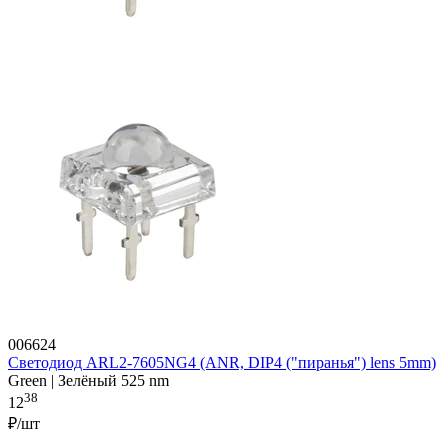
006624
Светодиод ARL2-7605NG4 (ANR, DIP4 ("пиранья") lens 5mm)
Green | Зелёный 525 nm
38
12
₽/шт