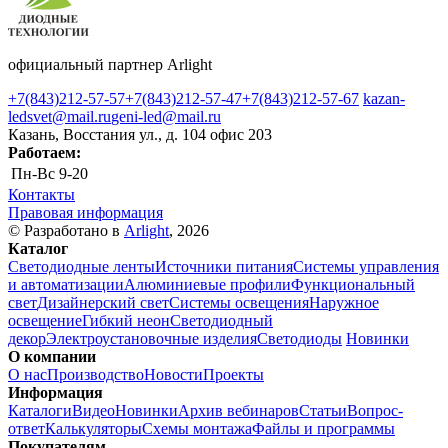
официальный партнер Arlight
+7(843)212-57-57
+7(843)212-57-47
+7(843)212-57-67
kazan-
ledsvet@mail.ru
geni-led@mail.ru
Казань, Восстания ул., д. 104 офис 203
Работаем:
Пн-Вс
9-20
Контакты
Правовая информация
© Разработано в
Arlight
, 2026
Каталог
Светодиодные ленты
Источники питания
Системы управления
и автоматизации
Алюминиевые профили
Функциональный
свет
Дизайнерский свет
Системы освещения
Наружное
освещение
Гибкий неон
Светодиодный
декор
Электроустановочные изделия
Светодиоды
Новинки
О компании
О нас
Производство
Новости
Проекты
Информация
Каталоги
Видео
Новинки
Архив вебинаров
Статьи
Вопрос-
ответ
Калькуляторы
Схемы монтажа
Файлы и программы
Покупателям