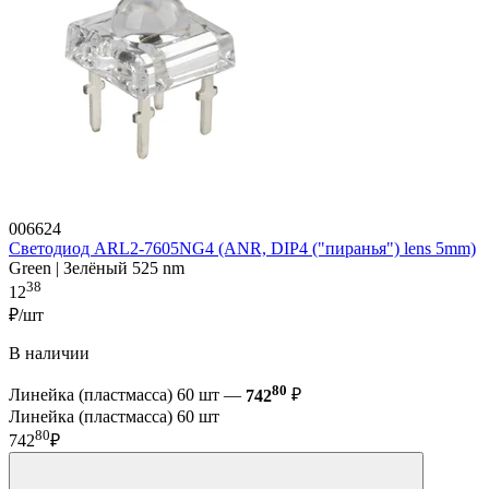
006624
Светодиод ARL2-7605NG4 (ANR, DIP4 ("пиранья") lens 5mm)
Green | Зелёный 525 nm
38
12
₽/шт
В наличии
80
Линейка (пластмасса) 60 шт —
742
₽
Линейка (пластмасса) 60 шт
80
742
₽