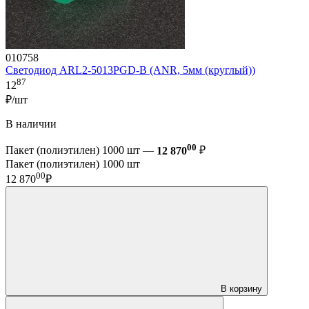
010758
Светодиод ARL2-5013PGD-B (ANR, 5мм (круглый))
87
12
₽/шт
В наличии
00
Пакет (полиэтилен) 1000 шт —
12 870
₽
Пакет (полиэтилен) 1000 шт
00
12 870
₽
В корзину