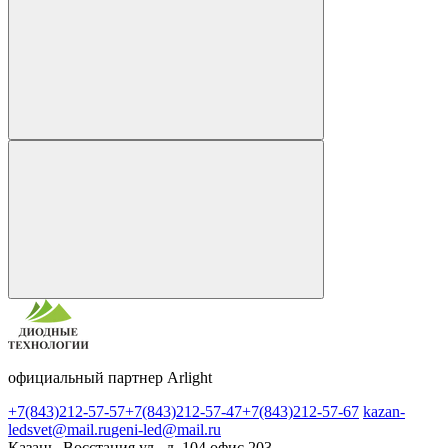
официальный партнер Arlight
+7(843)212-57-57
+7(843)212-57-47
+7(843)212-57-67
kazan-
ledsvet@mail.ru
geni-led@mail.ru
Казань, Восстания ул., д. 104 офис 203