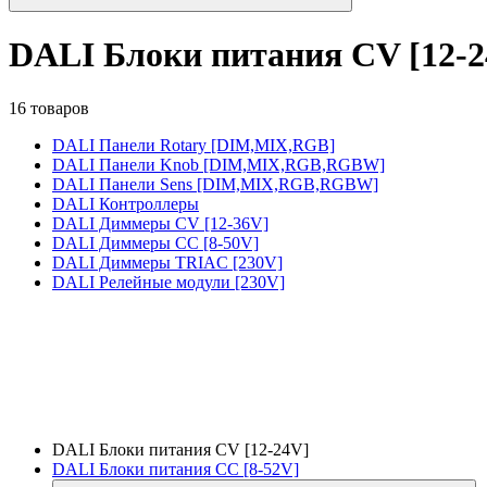
DALI Блоки питания CV [12-2
16 товаров
DALI Панели Rotary [DIM,MIX,RGB]
DALI Панели Knob [DIM,MIX,RGB,RGBW]
DALI Панели Sens [DIM,MIX,RGB,RGBW]
DALI Контроллеры
DALI Диммеры CV [12-36V]
DALI Диммеры CC [8-50V]
DALI Диммеры TRIAC [230V]
DALI Релейные модули [230V]
DALI Блоки питания CV [12-24V]
DALI Блоки питания CC [8-52V]