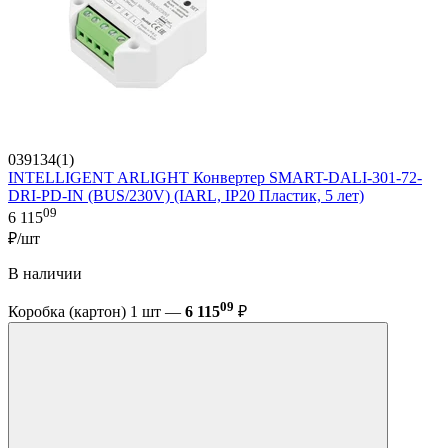
039134(1)
INTELLIGENT ARLIGHT Конвертер SMART-DALI-301-72-
DRI-PD-IN (BUS/230V) (IARL, IP20 Пластик, 5 лет)
09
6 115
₽/шт
В наличии
09
Коробка (картон) 1 шт —
6 115
₽