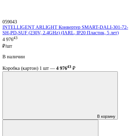
059043
INTELLIGENT ARLIGHT Конвертер SMART-DALI-301-72-
SH-PD-SUF (230V, 2.4GHz) (IARL, IP20 Пластик, 5 лет)
43
4 976
₽/шт
В наличии
43
Коробка (картон) 1 шт —
4 976
₽
В корзину