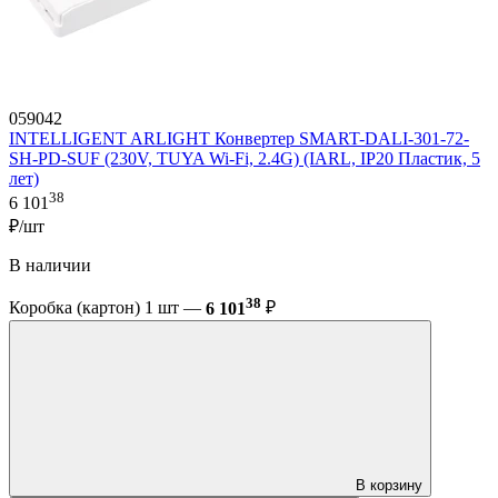
059042
INTELLIGENT ARLIGHT Конвертер SMART-DALI-301-72-
SH-PD-SUF (230V, TUYA Wi-Fi, 2.4G) (IARL, IP20 Пластик, 5
лет)
38
6 101
₽/шт
В наличии
38
Коробка (картон) 1 шт —
6 101
₽
В корзину