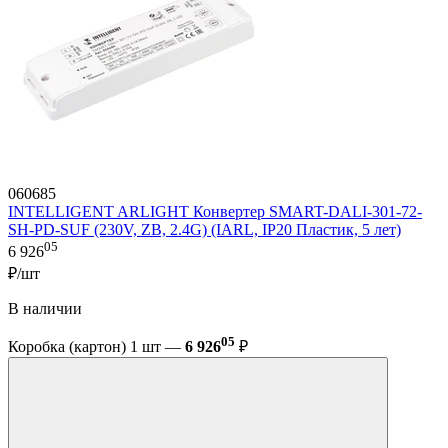
060685
INTELLIGENT ARLIGHT Конвертер SMART-DALI-301-72-
SH-PD-SUF (230V, ZB, 2.4G) (IARL, IP20 Пластик, 5 лет)
05
6 926
₽/шт
В наличии
05
Коробка (картон) 1 шт —
6 926
₽