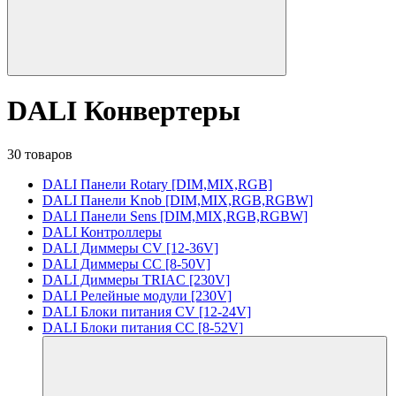
DALI Конвертеры
30 товаров
DALI Панели Rotary [DIM,MIX,RGB]
DALI Панели Knob [DIM,MIX,RGB,RGBW]
DALI Панели Sens [DIM,MIX,RGB,RGBW]
DALI Контроллеры
DALI Диммеры CV [12-36V]
DALI Диммеры CC [8-50V]
DALI Диммеры TRIAC [230V]
DALI Релейные модули [230V]
DALI Блоки питания CV [12-24V]
DALI Блоки питания CC [8-52V]