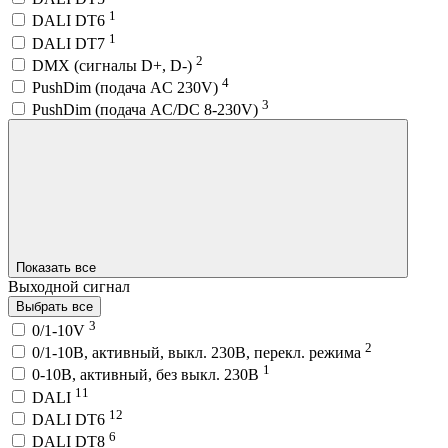
1
DALI DT6
1
DALI DT7
2
DMX (сигналы D+, D-)
4
PushDim (подача AC 230V)
3
PushDim (подача AC/DC 8-230V)
Показать все
Выходной сигнал
Выбрать все
3
0/1-10V
2
0/1-10В, активный, выкл. 230В, перекл. режима
1
0-10В, активный, без выкл. 230В
11
DALI
12
DALI DT6
6
DALI DT8