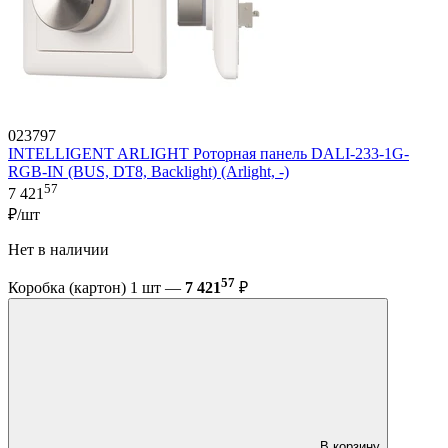
023797
INTELLIGENT ARLIGHT Роторная панель DALI-233-1G-
RGB-IN (BUS, DT8, Backlight) (Arlight, -)
57
7 421
₽/шт
Нет в наличии
57
Коробка (картон) 1 шт —
7 421
₽
В корзину