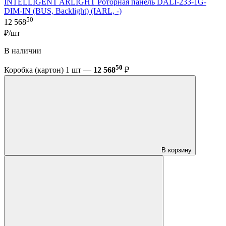
INTELLIGENT ARLIGHT Роторная панель DALI-233-1G-
DIM-IN (BUS, Backlight) (IARL, -)
50
12 568
₽/шт
В наличии
50
Коробка (картон) 1 шт —
12 568
₽
В корзину