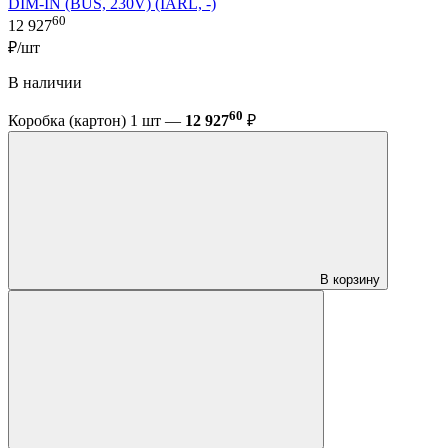
DIM-IN (BUS, 230V) (IARL, -)
60
12 927
₽/шт
В наличии
60
Коробка (картон) 1 шт —
12 927
₽
В корзину