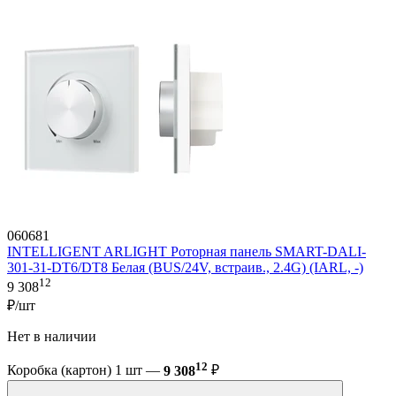
060681
INTELLIGENT ARLIGHT Роторная панель SMART-DALI-
301-31-DT6/DT8 Белая (BUS/24V, встраив., 2.4G) (IARL, -)
12
9 308
₽/шт
Нет в наличии
12
Коробка (картон) 1 шт —
9 308
₽