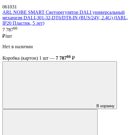
061031
ARL NOBE SMART Светорегулятор DALI универсальный
механизм DALI-301-32-DT6/DT8-IN (BUS/24V, 2.4G) (IARL,
IP20 Пластик, 5 лет)
66
7 787
₽/шт
Нет в наличии
66
Коробка (картон) 1 шт —
7 787
₽
В корзину