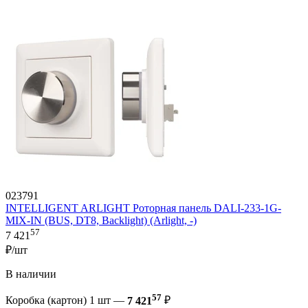
023791
INTELLIGENT ARLIGHT Роторная панель DALI-233-1G-
MIX-IN (BUS, DT8, Backlight) (Arlight, -)
57
7 421
₽/шт
В наличии
57
Коробка (картон) 1 шт —
7 421
₽