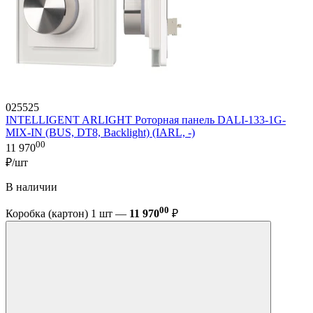
025525
INTELLIGENT ARLIGHT Роторная панель DALI-133-1G-
MIX-IN (BUS, DT8, Backlight) (IARL, -)
00
11 970
₽/шт
В наличии
00
Коробка (картон) 1 шт —
11 970
₽