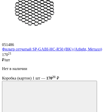
051486
Фильтр сетчатый SP-GABI-HC-R50 (BK) (Arlight, Металл)
21
170
₽/шт
Нет в наличии
21
Коробка (картон) 1 шт —
170
₽