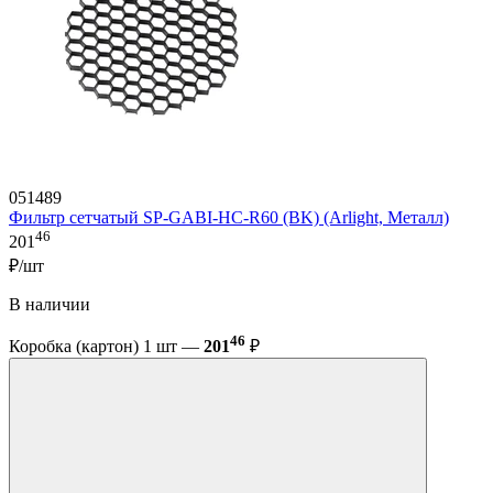
051489
Фильтр сетчатый SP-GABI-HC-R60 (BK) (Arlight, Металл)
46
201
₽/шт
В наличии
46
Коробка (картон) 1 шт —
201
₽