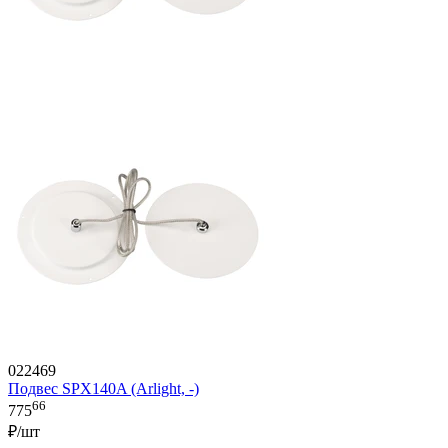
022469
Подвес SPX140A (Arlight, -)
66
775
₽/шт