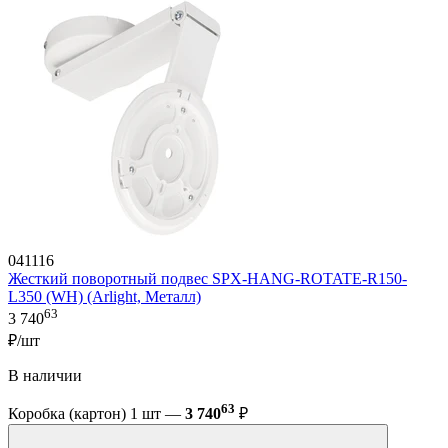
041116
Жесткий поворотный подвес SPX-HANG-ROTATE-R150-
L350 (WH) (Arlight, Металл)
63
3 740
₽/шт
В наличии
63
Коробка (картон) 1 шт —
3 740
₽