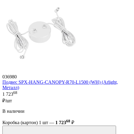
036980
Подвес SPX-HANG-CANOPY-R70-L1500 (WH) (Arlight,
Металл)
68
1 723
₽/шт
В наличии
68
Коробка (картон) 1 шт —
1 723
₽