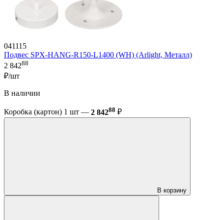
041115
Подвес SPX-HANG-R150-L1400 (WH) (Arlight, Металл)
88
2 842
₽/шт
В наличии
88
Коробка (картон) 1 шт —
2 842
₽
В корзину