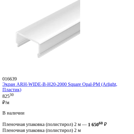
016639
Экран ARH-WIDE-B-H20-2000 Square Opal-PM (Arlight,
Пластик)
30
825
₽/м
В наличии
60
Пленочная упаковка (полистирол) 2 м —
1 650
₽
Пленочная упаковка (полистирол) 2 м