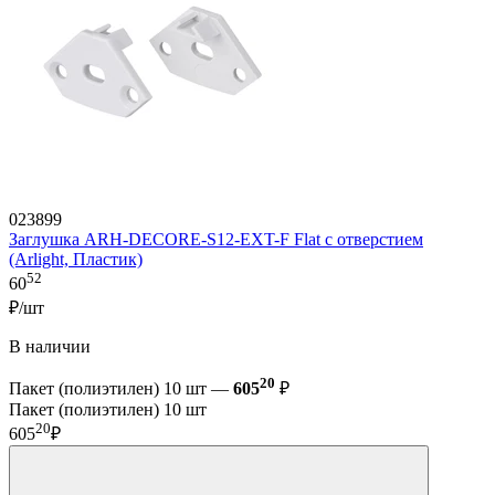
023899
Заглушка ARH-DECORE-S12-EXT-F Flat с отверстием
(Arlight, Пластик)
52
60
₽/шт
В наличии
20
Пакет (полиэтилен) 10 шт —
605
₽
Пакет (полиэтилен) 10 шт
20
605
₽