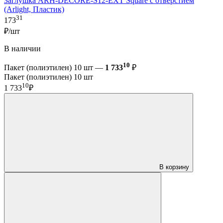
Заглушка ARH-DECORE-S12-EXT Square с отверстием
(Arlight, Пластик)
31
173
₽/шт
В наличии
10
Пакет (полиэтилен) 10 шт —
1 733
₽
Пакет (полиэтилен) 10 шт
10
1 733
₽
В корзину