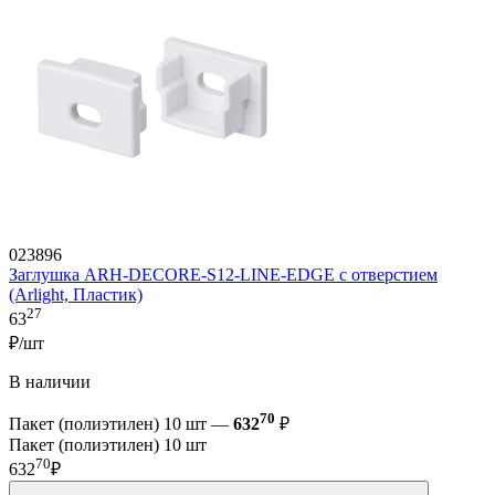
023896
Заглушка ARH-DECORE-S12-LINE-EDGE с отверстием
(Arlight, Пластик)
27
63
₽/шт
В наличии
70
Пакет (полиэтилен) 10 шт —
632
₽
Пакет (полиэтилен) 10 шт
70
632
₽