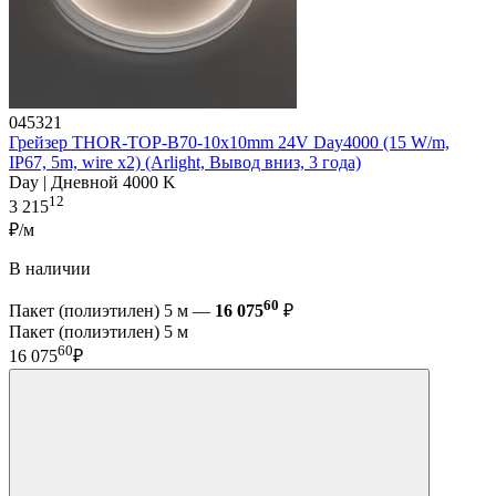
045321
Грейзер THOR-TOP-B70-10x10mm 24V Day4000 (15 W/m,
IP67, 5m, wire x2) (Arlight, Вывод вниз, 3 года)
Day | Дневной 4000 K
12
3 215
₽/м
В наличии
60
Пакет (полиэтилен) 5 м —
16 075
₽
Пакет (полиэтилен) 5 м
60
16 075
₽