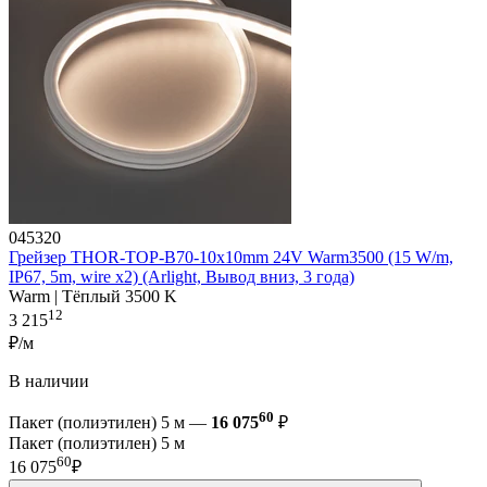
045320
Грейзер THOR-TOP-B70-10x10mm 24V Warm3500 (15 W/m,
IP67, 5m, wire x2) (Arlight, Вывод вниз, 3 года)
Warm | Тёплый 3500 K
12
3 215
₽/м
В наличии
60
Пакет (полиэтилен) 5 м —
16 075
₽
Пакет (полиэтилен) 5 м
60
16 075
₽