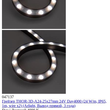
047137
Грейзер THOR-3D-A24-25x27mm 24V Day4000 (24 W/m, IP65,
1m, wire x2) (Arlight, Вывод прямой, 3 года)