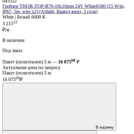
045322
Грейзер THOR-TOP-B70-10x10mm 24V White6500 (15 W/m,
IP67, 5m, wire x2) (Arlight, Вывод вниз, 3 года)
White | Белый 6000 K
12
3 215
₽/м
В наличии
Под заказ
60
Пакет (полиэтилен) 5 м —
16 075
₽
Актуальная цена по запросу
Пакет (полиэтилен) 5 м
60
16 075
₽
В корзину