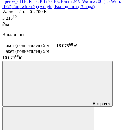
Грейзер THOR-TOP-B70-10x10mm 24V Warm2700 (15 W/m,
IP67, 5m, wire x2) (Arlight, Вывод вниз, 3 года)
Warm | Тёплый 2700 K
12
3 215
₽/м
В наличии
60
Пакет (полиэтилен) 5 м —
16 075
₽
Пакет (полиэтилен) 5 м
60
16 075
₽
В корзину