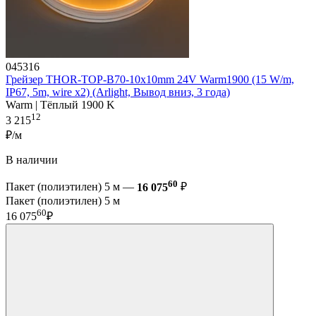
045316
Грейзер THOR-TOP-B70-10x10mm 24V Warm1900 (15 W/m,
IP67, 5m, wire x2) (Arlight, Вывод вниз, 3 года)
Warm | Тёплый 1900 K
12
3 215
₽/м
В наличии
60
Пакет (полиэтилен) 5 м —
16 075
₽
Пакет (полиэтилен) 5 м
60
16 075
₽