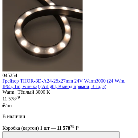
045254
Грейзер THOR-3D-A24-25x27mm 24V Warm3000 (24 W/m,
IP65, 1m, wire x2) (Arlight, Вывод прямой, 3 года)
Warm | Тёплый 3000 K
79
11 578
₽/шт
В наличии
79
Коробка (картон) 1 шт —
11 578
₽