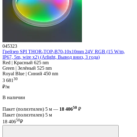
045323
Грейзер SPI THOR-TOP-B70-10x10mm 24V RGB (15 W/m,
IP67, 5m, wire x2) (Arlight, Вывод вниз, 3 года)
Red | Красный 625 nm
Green | Зелёный 525 nm
Royal Blue | Синий 450 nm
30
3 681
₽/м
В наличии
50
Пакет (полиэтилен) 5 м —
18 406
₽
Пакет (полиэтилен) 5 м
50
18 406
₽