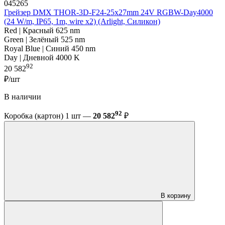
045265
Грейзер DMX THOR-3D-F24-25x27mm 24V RGBW-Day4000
(24 W/m, IP65, 1m, wire x2) (Arlight, Силикон)
Red | Красный 625 nm
Green | Зелёный 525 nm
Royal Blue | Синий 450 nm
Day | Дневной 4000 K
92
20 582
₽/шт
В наличии
92
Коробка (картон) 1 шт —
20 582
₽
В корзину