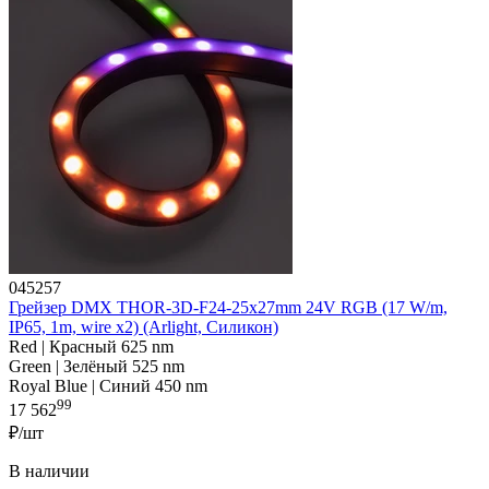
045257
Грейзер DMX THOR-3D-F24-25x27mm 24V RGB (17 W/m,
IP65, 1m, wire x2) (Arlight, Силикон)
Red | Красный 625 nm
Green | Зелёный 525 nm
Royal Blue | Синий 450 nm
99
17 562
₽/шт
В наличии