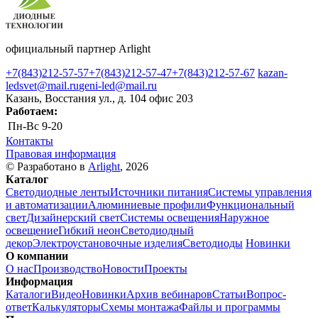
официальный партнер Arlight
+7(843)212-57-57
+7(843)212-57-47
+7(843)212-57-67
kazan-
ledsvet@mail.ru
geni-led@mail.ru
Казань, Восстания ул., д. 104 офис 203
Работаем:
Пн-Вс
9-20
Контакты
Правовая информация
© Разработано в
Arlight
, 2026
Каталог
Светодиодные ленты
Источники питания
Системы управления
и автоматизации
Алюминиевые профили
Функциональный
свет
Дизайнерский свет
Системы освещения
Наружное
освещение
Гибкий неон
Светодиодный
декор
Электроустановочные изделия
Светодиоды
Новинки
О компании
О нас
Производство
Новости
Проекты
Информация
Каталоги
Видео
Новинки
Архив вебинаров
Статьи
Вопрос-
ответ
Калькуляторы
Схемы монтажа
Файлы и программы