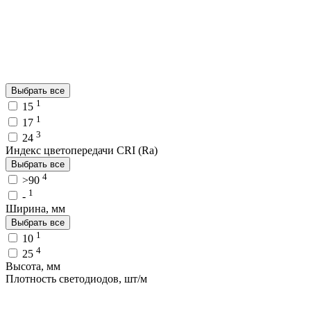
Выбрать все
1
15
1
17
3
24
Индекс цветопередачи CRI (Ra)
Выбрать все
4
>90
1
-
Ширина, мм
Выбрать все
1
10
4
25
Высота, мм
Плотность светодиодов, шт/м