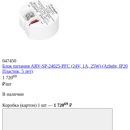
047450
Блок питания ARV-SP-24025-PFC (24V, 1A, 25W) (Arlight, IP20
Пластик, 5 лет)
69
1 720
₽/шт
В наличии
69
Коробка (картон) 1 шт —
1 720
₽