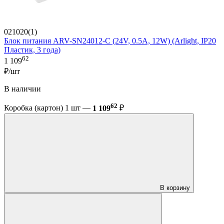
021020(1)
Блок питания ARV-SN24012-C (24V, 0.5A, 12W) (Arlight, IP20
Пластик, 3 года)
62
1 109
₽/шт
В наличии
62
Коробка (картон) 1 шт —
1 109
₽
В корзину