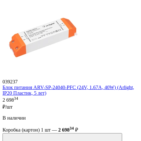
039237
Блок питания ARV-SP-24040-PFC (24V, 1.67A, 40W) (Arlight,
IP20 Пластик, 5 лет)
34
2 698
₽/шт
В наличии
34
Коробка (картон) 1 шт —
2 698
₽