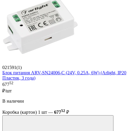
021591(1)
Блок питания ARV-SN24006-C (24V, 0.25A, 6W) (Arlight, IP20
Пластик, 3 года)
52
677
₽/шт
В наличии
52
Коробка (картон) 1 шт —
677
₽